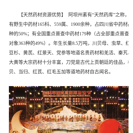
【天然药材资源优势】
阿坝州素有“天然药库”之称，
有野生中药材165科、559属、1900余种，占四川省中药材品
种的50%；有全国重点普查中药材179种（占全部重点普查
对象363种的49%）。年生长量8.5万吨，川贝母、虫草、红
豆杉、黄芪、红景天、党参等地道名贵药材和羌活、秦艽、
大黄等大宗药材十分丰富，刀党是古代上贡朝廷的佳品，松
贝、当归、红芪、红毛五加等道地药材自古闻名。