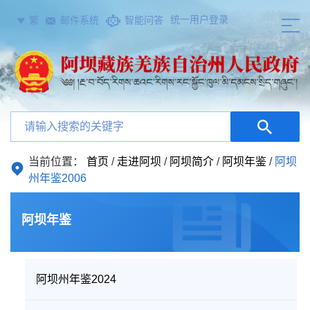
统一用户登录
繁
邮件系统
智能问答
当前位置：
首页
/
走进阿坝
/
阿坝简介
/
阿坝年鉴
/
阿坝
州年鉴2006
阿坝年鉴
阿坝州年鉴2024