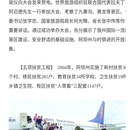
吴仪向大会发来贺电。世界旅游组织驻联合国代表拉夫丁·
阿迈德先生一行参加大会、考察了九寨沟、黄龙等景区。省
委书记张学忠、国家旅游局局长何光暐、省长张中伟等作了
重要讲话。通过成功举办大会，充分展示了我州国际一流的
景区建设、安全舒适的基础设施、阿坝州与时俱进的开放形
象。
【五项扶贫工程】
2004年，阿坝州实施了新村扶贫38
个村、移民扶贫281户、教育扶贫34所学校、卫生扶贫19所
乡镇卫生院、牧区扶贫“人草畜”三配套1147户。