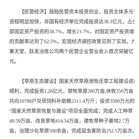
【民营经济】
鼓励民营资本投资创业，投资主体多元化
进程明显加快，非国有经济单位完成投资达
38.3亿元，占全
部固定资产投资的58.7%，增长21.7%，对固定资产投资增长
的贡献率达到了62.5%，宏观经济调控政策见到了实效。九
寨天堂、跃发冶炼公司两个民营企业营业收入首次突破亿
元。
【草原生态建设】
国家天然草原退牧还草工程建设进展
顺利，完成投资
1.26亿元，禁牧草原280万亩,休牧350万亩，
共向10788户兑现饲料补助粮2311.4万斤；投资3500万元的
“国家天然草原恢复与建设”项目全面完成；完成人工种草
40.59万亩、改良草地414.54万亩，建牧草种子基地2.7万
亩，治理沙化草原500余亩，完成鼠虫害防治252.5万亩次。