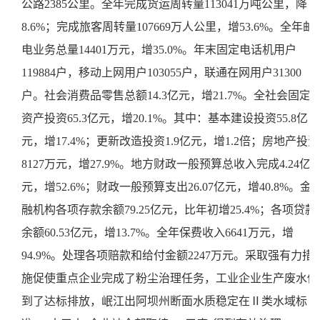
公路2385公里。全年完成货运周转量113041万吨公里，降
8.6%；完成旅客周转量107669万人公里，增53.6%。全年邮
电业务总量14401万元，增35.0%。年末固定电话机用户
119884户，移动上网用户103055户，联通在网用户31300
户。社会消费品零售总额14.3亿元，增21.7%。全社会固定
资产投资65.3亿元，增20.1%。其中：基本建设投资55.8亿
元，增17.4%；更新改造投资1.9亿元，增1.2倍；房地产投资
8127万元，增27.9%。地方财政一般预算总收入完成4.24亿
元，增52.6%；财政一般预算支出26.07亿元，增40.8%。金
融机构各项存款余额79.25亿元，比年初增25.4%；各项贷款
余额60.53亿元，增13.7%。全年保费收入6641万元，增
94.9%。处理各项赔款和给付金额2247万元。采取强有力措
施促使重点企业完成了粉尘治理任务，工业企业生产废水做
到了达标排放，岷江出阿坝州断面水质稳定在Ⅱ类水域标