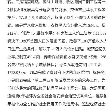
转。三是福堂电站、鹧鸪山隧道、牧区电网二期工程等一批
对阿坝州发展具有长远影响的能源、交通重点建设工程竣工
投产，实现了乡乡通公路，解决了42个不通电话乡的通信问
题。四是群众收入增加。农牧民人均纯收入达1634元，增
212元，创近年来最好水平；在岗职工人均工资增长11.3%；
解决了1.09万贫困人口的温饱问题，改善了1.04万低收入人
口生产生活条件，解决了3.9万人的饮水困难。城镇登记失
业率控制在4%以内；养老保险费征收首次突破1亿元；2882
名失地农民纳入了城镇低保；清偿历年拖欠农民工工资
1758.9万元，超额完成了省政府下达的年度偿付目标任务。
五是圆满完成了第二届四川旅游发展大会的承办工作，为我
们打造最大的国际旅游精品区奠定了坚实基础。六是阿坝州
连续第6年被评为全省社会治安综合治理优秀单位，连续第3
年被评为全省维护社会稳定工作先进集体。这些经济社会发