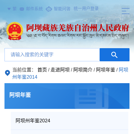
统一用户登录
繁
邮件系统
智能问答
当前位置：
首页
/
走进阿坝
/
阿坝简介
/
阿坝年鉴
/
阿坝
州年鉴2014
阿坝年鉴
阿坝州年鉴2024