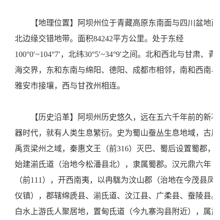
【地理位置】阿坝州位于青藏高原东南面与四川盆地西
北边缘交错地带。面积84242平方公里。处于东经
100°0′~104°7′，北纬30°5′~34°9′之间。北和西北与甘肃、青
海交界，东和东南与绵阳、德阳、成都市相邻，南和西南与
雅安市接壤，西与甘孜州相连。
【历史沿革】阿坝州历史悠久，远在五六千年前的新石
器时代，就有人类生息繁衍。史为蜀山蚕丛生息地域，古属
禹贡梁州之域，秦惠文王（前316）灭巴、蜀后设置蜀郡，
始建湔氐道（治地今松潘县北），隶属蜀郡。汉元鼎六年
（前111），开西南夷，以冉駹为汶山郡（治地在今茂县凤
仪镇），郡辖绵虒县、湔氐道、汶江县、广柔县、蚕陵县。
白水上游氐人聚居地，置甸氐道（今九寨沟县附近），属武