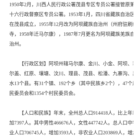
1950年2月，川西人民行政公署茂县专区专员公署接管原第
十六行政督察区专员公署。1953年1月，四川省藏族自治区
在茂县成立，1955年12月改为阿坝藏族自治州（州府驻刷经
寺，1958年迁马尔康），1987年7月更名为阿坝藏族羌族自
治州。
【行政区划】阿坝州辖马尔康、金川、小金、阿坝、若
尔盖、红原、壤塘、汶川、理县、茂县、松潘、九寨沟、黑
水13个县。有31个镇、192个乡（其中民族乡2个），47个居
民委员会和1354个村民委员会。
【人口和民族】年末，全州总人口914418人，比上年增
加7397人。其中男性466676人，女性447742人。总人口中农
业人口706745人，增加3593人，非农业人口203869人，增加