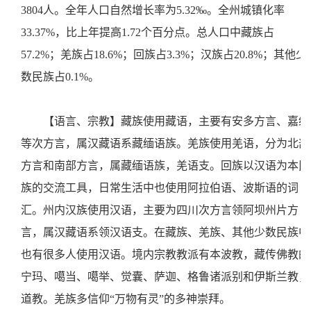
3804人。全年人口自然增长率为5.32‰。全州城镇化率
33.37%，比上年提高1.72个百分点。总人口中藏族占
57.2%；羌族占18.6%；回族占3.3%；汉族占20.8%；其他少
数民族占0.1%。
【语言、宗教】藏族使用藏语，主要有安多方言、嘉绒
等次方言，属汉藏语系藏缅语族。羌族使用羌语，分为北部
方言和南部方言，属藏缅语族，羌语支。回族以汉语为本民
族的交流工具，日常生活中也使用阿拉伯语、波斯语的词
汇。州内汉族使用汉语，主要为四川次方言领阿坝州片方
言，属汉藏语系领汉语支。在藏族、羌族、其他少数民族中
也有很多人使用汉语。境内宗教教派有本波教，藏传佛教的
宁玛、噶当、噶举、觉囊、萨迦、格鲁诸派别和伊斯兰教，
道教。羌族多信仰“万物有灵”的多神崇拜。