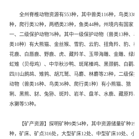
全州脊椎动物资源有553种，其中兽类116种，鸟类338
种，爬行类32种，两栖类23种，鱼类44种。州境内有国家
一、二级保护动物76种。其中一级保护动物（兽类13种、鸟
类10种）有大熊猫、金丝猴、雪豹、云豹、扭角羚、豹、梅
花鹿、白唇鹿、野鹿、虎、藏羚羊、玉带海雕、金雕、绿尾
虹雉（贝母鸡）、中华秋沙鸭、斑尾榛鸡、黑颈鹤、白鹳、
四川山鹧鸪、雉鹑、胡兀鹫、马麝、林麝等23种，二级保护
动物（兽类16种、鸟类36种、爬行类1种）有小熊猫、猞
猁、黑熊、豺、兔狲、斑羚、岩羊、盘羊、水鹿、藏原羚、
水獭等53种。
【矿产资源】探明矿种9类54种，其中资源储量矿种19
种，矿床、矿点316处，大型矿床12处、中型矿床10处、小