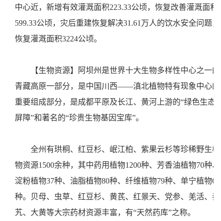
中心近，新增有效灌溉面积223.33公顷，恢复改善灌溉面积
599.33公顷，灾后重建恢复解决31.61万人的饮水安全问题，
恢复灌溉面积3224公顷。
【生物资源】阿坝州是世界十大生物多样性中心之一的
青藏高原一部分，是中国川西——滇北植物特有现象中心的
重要组成部分，是成都平原及长江、黄河上游的“绿色生态
屏障”和著名的“珍贵生物基因宝库”。
全州有珙桐、红豆杉、岷江柏、紫果云杉等珍稀野生植
物资源1500余种，其中药用植物1200种、芳香油植物70种、
淀粉植物37种、油脂植物80种、纤维植物79种、单宁植物68
种。贝母、虫草、红豆杉、黄芪、红景天、党参、羌活、秦
艽、大黄等大宗药材资源丰富，有“天然药库”之称。