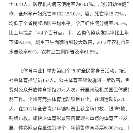
士1043人，医疗机构病床使用率为63.1％。加强妇幼保健工
作，全州孕产妇死亡率102.15/10万、婴儿死亡率15.73‰，
均低于全省民族地区平均水平。孕产妇住院分娩率79.5%，
比上年提高了4.4个百分点。甲、乙类传染病发病率比上年
下降9.32%。城乡卫生面貌得到较大改善，2012年农村自来
水普及率60%，农村卫生厕所普及率61.5%。
【体育事业】举办第四个“8·8”全民健身日活动，培训
社会体育指导员157人。公共体育基础设施进一步改善，免
费对公众开放体育场馆23万人次。开展州级机关国民体质监
测工作。全州有竞技体育运动项目11个，在训运动员276
人，在2012年全省青少年锦标赛上获金牌13枚、银牌5枚、
铜牌15枚。加快以体育彩票营售管理为重点的体育产业发
展，体彩网点存量达到86个，年销售体育彩票6800万元，同