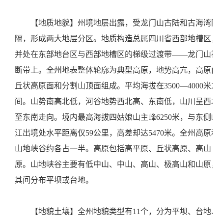
【地质地貌】州境地层出露，受龙门山古陆和古海湾阻
隔，形成两大地层分区。地质构造总属四川省西部地槽区，
并处在东部地台区与西部地槽区的梯级过渡带——龙门山褶
断带上。全州地表整体轮廓为典型高原，地势高亢，高原由
丘状高原面和分割山顶面组成。平均海拔在3500—4000米之
间。山势南高北低，河谷地势西北高、东南低，山川呈西北
至东南走向。境内最高海拔四姑娘山主峰6250米，与东侧岷
江出境处水平距离仅59公里，高差却达5470米。全州高原和
山地峡谷约各占一半。高原包括高平原、丘状高原、高山
原。山地峡谷主要有低中山、中山、高山、极高山和山原，
其间分布平坝或台地。
【地貌土壤】全州地貌类型有11个，分为平坝、台地、