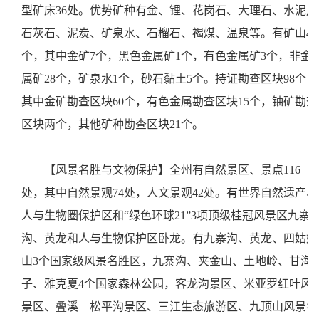
型矿床36处。优势矿种有金、锂、花岗石、大理石、水泥用
石灰石、泥炭、矿泉水、石榴石、褐煤、温泉等。有矿山45
个，其中金矿7个，黑色金属矿1个，有色金属矿3个，非金
属矿28个，矿泉水1个，砂石黏土5个。持证勘查区块98个，
其中金矿勘查区块60个，有色金属勘查区块15个，铀矿勘查
区块两个，其他矿种勘查区块21个。
【风景名胜与文物保护】全州有自然景区、景点116
处，其中自然景观74处，人文景观42处。有世界自然遗产、
人与生物圈保护区和“绿色环球21”3项顶级桂冠风景区九寨
沟、黄龙和人与生物保护区卧龙。有九寨沟、黄龙、四姑娘
山3个国家级风景名胜区，九寨沟、夹金山、土地岭、甘海
子、雅克夏4个国家森林公园，客龙沟景区、米亚罗红叶风
景区、叠溪—松平沟景区、三江生态旅游区、九顶山风景名