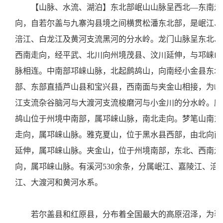
【山脉、水流、湖泊】东北部岷山山脉呈西北—东南走
向，自若尔盖与九寨沟县境之间横贯松潘东北部，是岷江、
涪江、白龙江及黄河支流黑河的分水岭。龙门山脉呈东北、
西南走向，经平武、北川向州境茂县、汶川延伸，与邛崃山
脉相连。中南部邛崃山脉，北起鹧鸪山，向南经小金县东北
部、东部直插芦山县和宝兴县，西南面与夹金山相接，为岷
江支流杂谷脑河与大渡河支流梭磨河与小金川的分水岭。鹧
鸪山位于州境中南部，属邛崃山脉，南北走向。梦笔山南东
走向，属邛崃山脉。雅克夏山，位于黑水县西部，由北向南
延伸，属邛崃山脉。夹金山，位于州境南部，东北、西南走
向，属邛崃山脉。有溪河530余条，分属岷江、嘉陵江、涪
江、大渡河和黄河水系。
若尔盖县和红原县，分布着全国最大的高原沼泽，为著