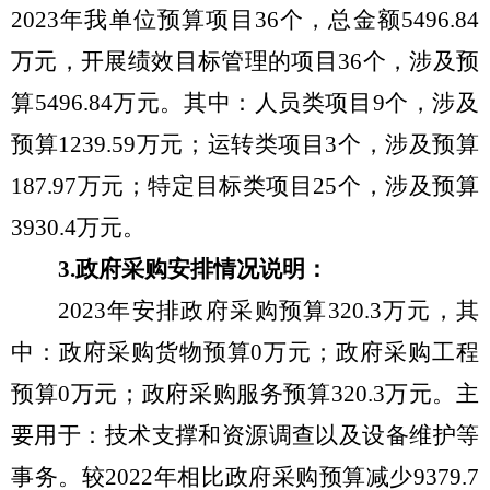
2023
年我单位预算项目
36
个，总金额
5496.84
万元，开展绩效目标管理的项目
36
个，涉及预
算
5496.84
万元。其中：人员类项目
9
个，涉及
预算
1239.59
万元；运转类项目
3
个，涉及预算
187.97
万元；特定目标类项目
25
个，涉及预算
3930.4
万元。
3.
政府采购安排情况说明：
2023
年安排政府采购预算
320.3
万元，其
中：政府采购货物预算
0
万元；政府采购工程
预算
0
万元；政府采购服务预算
320.3
万元。主
要用于：技术支撑和资源调查以及设备维护等
事务。较
2022
年相比政府采购预算减少
9379.7