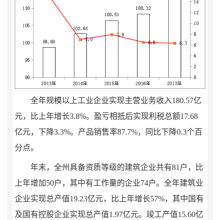
全年规模以上工业企业实现主营业务收
入
180.57
亿
元，比上年增长
3.8%
。盈亏相抵后
实现利税总额
17.68
亿元，
下降
3.3
%
。产品销售率
87.7%
，同比下降
0.3
个百
分点。
年末，全州具备资质等级的建筑企业共有
81
户，比
上年增加
50
户，其中有工作量的企业
74
户。全年建筑业
企业实现总产值
19.23
亿元，比上年增长
57
%
，其中国有
及国有控股企业实现总产值
1.97
亿元。竣工产值
15.60
亿