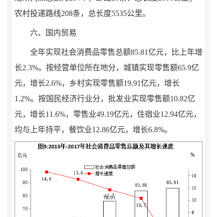
农村投递路线
208
条，总长度
5535
公里。
六、国内贸易
全年实现社会消费品零售总额
85.81
亿元，比上年增
长
2.3
%
。按经营单位所在地分，城镇实现零售额
65.9
亿
元，增长
2.6
%
，乡村实现零售额
19.91
亿元，
增长
1.2
%
。按国民经济行业分，批发业实现零售额
10.82
亿
元，
增长
11.6
%
，零售业
49.19
亿元，住宿业
12.94
亿元，
均
与上年持平，
餐饮业
12.86
亿元，增长
6.8
%
。