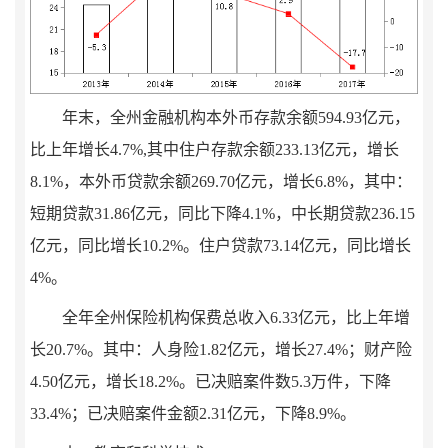
年末，全州金融机构本外币存款余额
594.93
亿元，
比上年增长
4.7%,
其中住户存款余额
233.13
亿元，增长
8.1%
，本外币贷款余额
269.7
0
亿元，增长
6.8%
，其中：
短期贷款
31.
86
亿元，同比下降
4.1%
，中长期贷款
236.1
5
亿元，同比增长
10.2%
。住户贷款
73.14
亿
元，同比增长
4%
。
全年全州保险机构保费总收入
6.33
亿元，比上年增
长
20.7
%
。其中：人身险
1.82
亿元，
增长
27
.4
%
；财产险
4.50
亿元，增长
18.2%
。已决赔案件数
5.3
万件，
下降
33.4
%
；已决赔案件金额
2.31
亿元，
下降
8.9
%
。