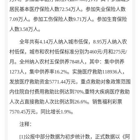
居民基本医疗保险人数
72.54
万人。参加失业保险人数
7.09
万人。参加工伤保险人数
9.71
万人。参加生育保险
人数
3.58
万人。
全年共有
4.14
万
人纳入城市低保，
8.95
万
人纳入农
村低保，城市和农村低保标准分别为
460
元
/
月和
275
元
/
月。全州纳入农村五保供养
7848
人，其中：集中供养
1273
人，集中供养率
16.2%
。实施医疗救助
118936
人，
发放医疗救助资金
5771.44
万元，重点救助对象政策范围
内住院自付费用救助比例达到
70%,
重特大疾病医疗救助
人次占直接救助人次比例达到
26.6%
。销售福利彩票
7570.45
万元，同比增长
1.9%
。
注释：
[1]
公报中部分数据为初步统计数，正式数据以《阿