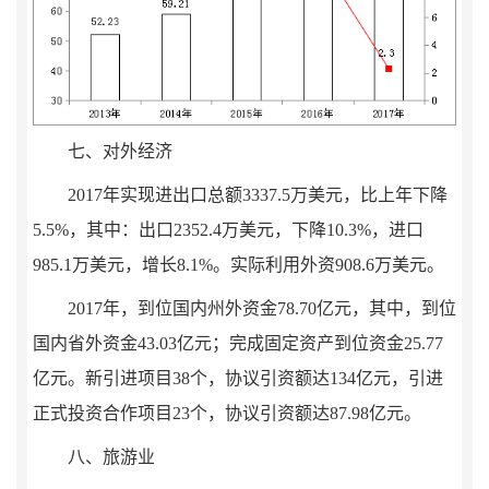
七、对外经济
2017
年实现进出口总额
3337.5
万美元，比上年下降
5.5%
，其中：出口
2352.4
万美元，下降
10.3%
，进口
985.1
万美元，增长
8.1%
。实际利用外资
908.6
万美元。
2017
年，到位国内州外资金
78.70
亿元，其中，到位
国内省外资金
43.03
亿
元；完成固定资产到位资金
25.77
亿元。新引进项目
38
个，协议引资额达
134
亿元，引进
正式投资合作项目
23
个，协议引资额达
87.98
亿元。
八、旅游业