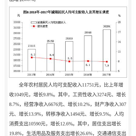
全年农村居民人均可支配收入
11751
元，比上年增
收
1049
元，增长
9.8
%
。其中，工资性收入
3274
元、增长
8.7
%
，经营净收入
6676
元、增长
10.2
%
，财产净收入
307
元、增长
13.9%
，转移净收入
1494
元、增长
9.5%
。人均
消费支出
10590
元，增长
12.6
%
。
其中，居住支出增长
19.8%
，生活用品及服务支出增长
26.6%
，交通通信支出