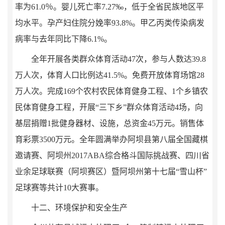
率为
61.0
％。婴儿死亡率
7.27
‰，低于全省民族地区平
均水平。孕产妇住院分娩率
93.8
%
。甲乙丙类传染病发
病率
与去年同比
下降
6.1%
。
全年开展各类群众体育活动
47
次，参与人数达
39.8
万人次，体育人口比例达
41.5%
。免费开放体育场馆
28
万人次。完成
169
个农村农民体育健身工程、
1
个乡镇农
民体育健身工程，
开展
“三下乡”群众体育活动4场，向
基层捐赠1批健身器材、设施，总资金45万元
。销售体
育彩票
3500
万元。
全年圆满举办
阿坝县第八届全国藏棋
邀请赛
、
阿坝州
2017ABA
综合格斗国际挑战赛
、
四川省
业余足球联赛（阿坝赛区）暨阿坝州第十七届
“雪山杯”
足球赛
等共计
10
大赛事。
十二、环境保护和安全生产