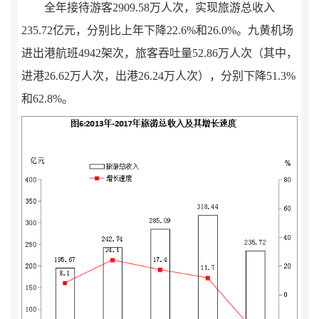
全年接待游客
2909.58
万人次，实现旅游总收入
235.72
亿元，分别比上年
下降
22.6
%
和
26.0
%
。九黄机场
进出港航班
4942
架次，旅客吞吐量
52.86
万人次（其中，
进港
26.62
万人次，出港
26.24
万人次），分别下降
51.3
%
和
62.8
%
。