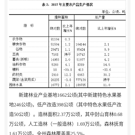
新建林业产业基地
1662
公顷
(
其中新建特色水果基
地
246
公顷
)
，低产改造
398
公顷（其中特色水果低产改
造
50
公顷）
。造林面积
2.37
万公顷，其中封山育林
0.68
万公顷，人工造林（一般造林）
1.69
万公顷。森林抚育
1.61
万公顷。全州森林覆盖率
25.
5
%
。