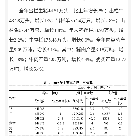
全年出栏生猪
44.51
万头，比上年增长
2
%
；出栏牛
43.58
万头，增长
1
%
；出栏羊
36.54
万只，增长
2.8
%
；出
栏兔
67.44
万只，增长
1.8%
。年末猪存栏
33.92
万头，
增
长
2.2
%
；牛存栏
175.48
万头，
增长
0.9
%
。全年肉类总产
量
9.09
万吨，增长
3.1
%
。其中：猪肉产量
3.18
万吨，增
长
1.8
%
；牛肉产量
4.97
万吨，增长
4.3
%
。奶类产量
12.77
万吨，增长
5.4
%
。