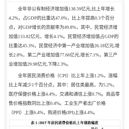
全年非公有制经济增加值
138.59
亿元
,
比上年增长
4.2%
，占
GDP
的比重达
47.0
%
，比上年提高
0.
3
个百分
点，对
GDP
增长的贡献率为
49.8
%
，其中，
民营
经济增
加值
133.82
亿元，增长
4.1
%
。
民营
经济增加值占
GDP
的
比重达
45.3
%
，
民营
经济中第一产业增加值
26.18
亿元
,
增
长
2.8
%
，第二产业增加值
77.66
亿元
,
增长
7.1
%
，第三产
业增加值
29.98
亿元
,
下降
2.3
%
。
全年居民消费价格（
CPI
）比上年上涨
1.2%
，涨幅
比上年减少
1
个百分点，其中：居住类最高，为
5.2%
，
医疗保健价格上涨
4.4%
，交通和通信上涨
0.7%
。商品零
售价格指数同比上涨
0.4%
。工业生产者出厂价格
（
PPI
）上涨
6.4%
，购进价格
(IPI)
上涨
4.4%
。