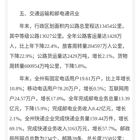
五、交通运输和邮电通讯业
年末，行政区划面积内公路总里程达
1345
4
公里，
其中等级公路
13027
公里。
全
年公路客运量达
1428
万
人，比上年
下降
22.4
%
，旅客周转量
204597
万人公里，
下降
22.9
%
；
公路
货运量达
2429
万吨，增长
2.1
%
，货物
周转量
600954
万吨公里，
下降
5.8
%
。
年末，全州有固定电话用户
19.61
万户，比上年增长
10.8
%
；移动电话用户
78.20
万
户，增长
0.5
%
；互联网用
户
24.57
万户，增长
17.0%
。全年完成邮电业务总量
13.
39
亿元，下降
15.9
%
；完成邮电业务收入
8.42
亿元，
增长
2.1
%
。全州快递企业完成快递业务量
159.44
万件，增长
69.1%
，完成快递业务收入
3163
万元，增长
57.7
%
。邮政
局所网点总数为
234
个，邮路
28
条、总长度
2558
公里；