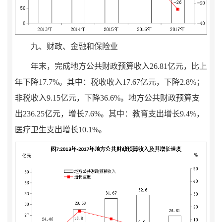
九、财政、金融和保险业
年末，完成地方公共财政预算收入
26.81
亿元，比上
年
下降
17.7
%
。其中：税收收入
17.67
亿元，
下降
2.8
%
；
非税收入
9.15
亿元，
下降
36.6
%
。地方公共财政预算支
出
236.25
亿元，增长
7.6
%
。其中：教育支出增长
9.4%
，
医疗卫生支出增长
10.1%
。