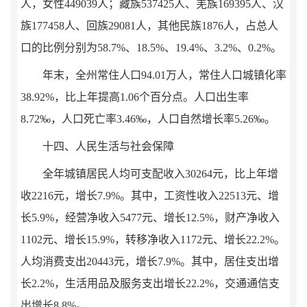
人，女性
449039
人；藏族
537425
人、羌族
169395
人、汉
族
177458
人、回族
29081
人，其他民族
1876
人，占总人
口的比例分别为
58.7
%
、
18.5
%
、
19.4
%
、
3.2%
、
0.2%
。
年末，全州常住人口
94.01
万人，常住人口城镇化率
38.92
%
，比上年提高
1.
06
个百分点。人口出生率
8.72
‰，人口死亡率
3.46
‰，人口自然增长率
5.26
‰。
十四、人民生活与社会保障
全年城镇居民人均可支配收入
30264
元，比上年增
收
2216
元，增长
7.9
%
。其中，工资性收入
22513
元、增
长
5.9
%
，经营净收入
5477
元、增长
12.5%
，
财产净收入
1102
元、增长
15.9
%
，转移净收入
1172
元、
增长
22.2
%
。
人均消费支出
20443
元，增长
7.9
%
。
其中，居住支出增
长
2.2%
，生活用品及服务支出增长
22.2%
，交通通信支
出增长
8.8%
。