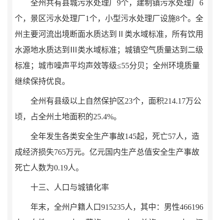
全州
共有县城污水处理厂
9
个，
建
制
镇污水处理厂
6
个
，
景区污水处理厂
1
个，小型污水处理厂设施
8
个
。全
州主要河流出境断面水质
达到
Ⅱ类水域标准，
所有饮用
水源地水质达到
Ⅲ类水域标准；城镇空气质量达到二级
标准；城市噪声平均声效等级≤
55
分贝；全州环境质量
继续保持优良。
全州有县级以上自然保护区
23
个，面积
214.17
万公
顷，占全州土地面积的
25.4
%
。
全年发生各类安全生产事故
145
起，死亡
57
人，造
成经济损失
765
万元。亿元国内生产总值安全生产事
故
死亡人数为
0.19
人。
十三、人口与城镇化率
年末，全州户籍人口
915235
人，其中：男性
466196