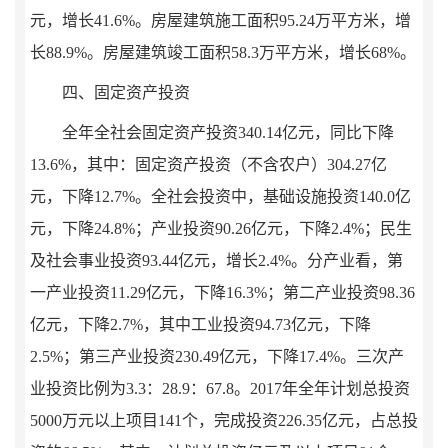
元，增长
41.6
%
。房屋建筑施工面积
95.24
万平方米，
增
长
88.9%
。房屋建筑竣工面积
58.3
万平方米，增长
68%
。
四、固定资产投资
全年全社会固定资产投资
340.14
亿元，
同比下降
13.6
%
，其中：固定资产投资（不含农户）
304.27
亿
元，
下降
12.7
%
。
全社会投资中，
基础设施
投资
140.0
亿
元，
下降
24.8
%
；产业投资
90.26
亿元，
下降
2.4
%
；民生
及社会事业投资
93.44
亿元，
增长
2.4
%
。分产业看，第
一产业投资
11.29
亿元，下降
16.3
%
；第二产业投资
98.36
亿元，
下降
2.7
%
，其中工业投资
94.73
亿元，
下降
2.5
%
；第三产业投资
230.49
亿元，
下降
17.4
%
。三次产
业投资比例为
3.3
：
28.9
：
67.8
。
2017
年全年计划总投资
5000
万元以上项目
141
个，完成投资
226.35
亿元，占总投