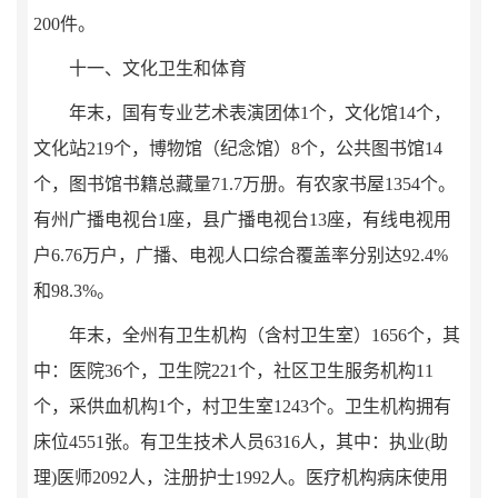
200
件。
十一、文化卫生和体育
年末，国有专业艺术表演团体
1
个，文化馆
14
个，
文化站
219
个，博物馆（纪念馆）
8
个，公共图书馆
14
个，图书馆书籍总藏量
71.7
万册。有农家书屋
135
4
个。
有州广播电视台
1
座，县广播电视台
13
座，有线电视用
户
6.76
万户，广播、电视人口综合覆盖率分别达
92.4
%
和
98.
3
%
。
年末，全州有卫生机构（含村卫生室）
1656
个，其
中：医院
36
个，卫生院
221
个，社区卫生服务机构
11
个，采供血机构
1
个，村卫生室
1243
个。卫生机构拥有
床位
4
551
张。有卫生技术人员
6316
人，其中：执业
(
助
理
)
医师
2092
人，注册护士
1992
人。医疗机构病床使用