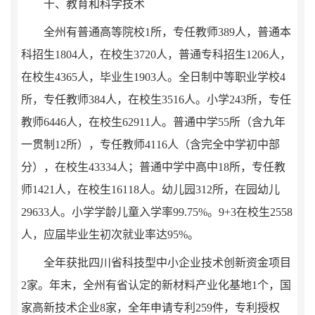
十、教育
和科学技术
全州有普通高等院校
1
所，专任教师
389
人，普通本
科招生
1804
人，在校生
3720
人，普通专科招生
1206
人，
在校生
4365
人，毕业生
1903
人。全日制中等职业学校
4
所，专任教师
384
人，在校生
3516
人。小学
243
所，专任
教师
6446
人，在校生
62911
人。普通中学
55
所（含九年
一贯制
12
所），专任教师
4116
人（含完全中学初中部
分），在校生
43334
人；普通中学中高中
18
所，专任教
师
1421
人，在校生
16118
人。幼儿园
312
所，在园幼儿
29633
人。小学学龄儿童入学率
99.75%
。
9+3
在校生
2558
人，应届毕业生初次就业率达
95%
。
全年获批四川省科技型中小企业技术创新资金项目
2
家。年末，全州有省认定的新材料产业化基地
1
个，国
家高新技术企业
8
家，全年申请专利
259
件，专利授权