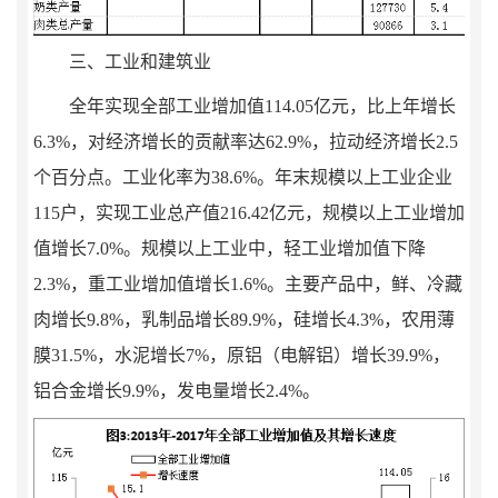
三、工业
和建筑业
全年实现
全部工业增加值
114.05
亿元，比上年增长
6.3
%
，对经济增长的贡献率达
62.9
%
，拉动经济增长
2.5
个百分点。工业化率为
38.6
%
。年末规模以上工业企业
115
户，实现工业总产值
216.42
亿元，规模以上工业增加
值增长
7.0%
。规模以上工业中，轻工业增加值下降
2.3%
，重工业增加值增长
1.6%
。主要产品中，鲜、冷藏
肉增长
9.8%
，乳制品增长
89.9%
，硅增长
4.3%
，农用薄
膜
31.5
%
，水泥增长
7%
，原铝（电解铝）增长
39.9%
，
铝合金增长
9.9%
，发电量增长
2.4%
。