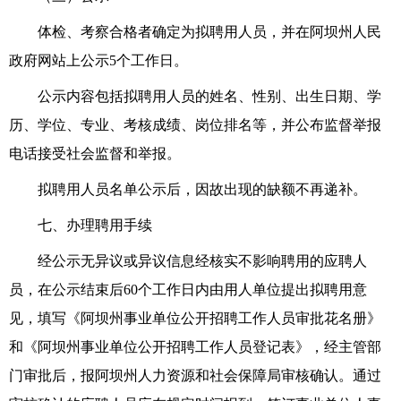
体检、考察合格者确定为拟聘用人员，并
在
阿坝州人民
政府网站
上公示5个工作日。
公示内容包括拟
聘
用人员的姓名、性别、
出生日期
、
学
历、学位、专业
、
考核
成绩、
岗位
排名等，并公布监督举报
电话接受社会监督和举报。
拟聘
用
人员名单公示后，因故出现的缺额不再递补。
七、办理聘用手续
经公示无异议或异议信息经核实不影响聘用的应聘人
员，
在公示结束后60个工作日内由用人单位提出拟聘用意
见，填写《阿坝州事业单位公开招聘工作人员审批花名册》
和《阿坝州事业单位公开招聘工作人员登记表》，经主管部
门审批后，报
阿坝
州人力资源
和
社会保障局
审核确认。
通过