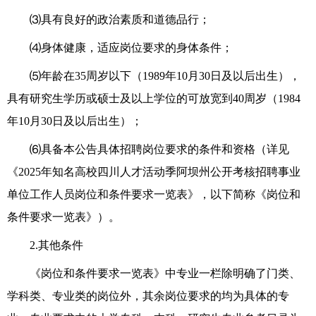
⑶具有良好的政治素质和道德品行
；
⑷身体健康，适应岗位要求的身体条件
；
⑸
年龄
在35周岁以下（198
9
年
10
月
30
日
及
以后出生）
，
具有研究生学历或硕士及以上学位的可放宽到
40周岁（
1984
年
10
月
30
日
及
以后出生
）
；
⑹
具备本公告具体招聘岗位要求的条件和资格（详见
《
2025年
知名高校四川人才活动季
阿坝州
公开考核招聘事业
单位工作人员岗位和条件要求一览表》
，
以下简称《岗位和
条件要求一览表》
）。
2.其他条件
《岗位和条件要求一览表》
中
专业一栏除明确了门类、
学科类、专业类的岗位外，其余岗位要求的均为具体的专