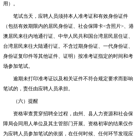
用）。
笔
试当天，应聘人员须持本人准考证和有效身份证件
（
包括有效期限内的居民身份证、社会保障卡
<
含照片
>
、
港
澳居民来往内地通行证、
中华人民共和国台湾居民居住证、
台湾居民来往大陆通行证。不含过期身份证、一代身份证、
身份证复印件等其他证件、证明
）
按准考证指定的时间和考
场参加
笔
试。
逾期未打印准考证以及相关证件不符合规定要求而影响
笔
试的，责任由应聘人员
承担
。
（六）提醒
资格
审查
贯穿招聘全过程
，
由
州、县人力资源
和
社会保
障
局
会同用人单位及其主管部门
开展
。资格初审的结果仅作
为
应聘人员
参加笔试的依据
，
在
任何时候、
任何环节发现应