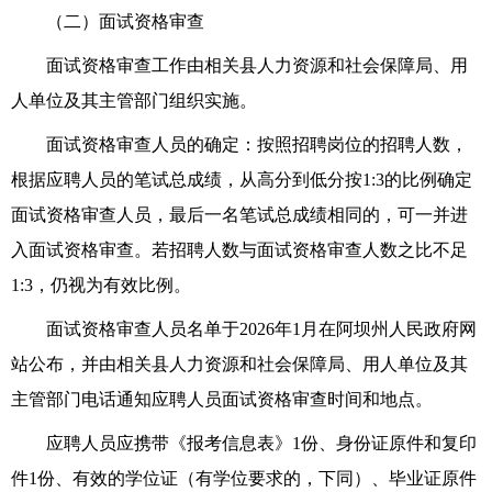
（二）
面试
资格审查
面试
资格
审查
工作
由
相关县人力资源和社会保障局、用
人单位及其主管部门组织实施
。
面试
资格
审查
人员的确定：按照招聘岗位
的招聘人数
，
根据
应聘人员
的笔试总成绩，从高分到低分按1:
3
的比例确定
面试
资格
审查
人员，最后一名笔试总成绩相同的，可一并进
入
面试
资格
审查
。若招聘
人数
与
面试
资格
审查
人数之比不足
1:
3
，仍视为有效比例。
面试资格审查人员名单于2026年1月在
阿坝州人民政府网
站
公布，并由
相关县人力资源和社会保障局、用人单位及其
主管部门电话通知应聘人员
面试资格审查时间和地点
。
应聘人员应携带
《报考信息表》
1份
、
身份证原件和复印
件1份
、
有效的学位证（有学位要求的，下同）、毕业证原件