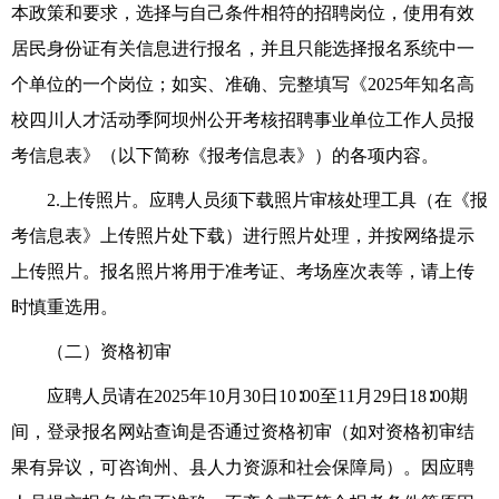
本政策和要求，选择与自己条件相符的招聘岗位，使用有效
居民身份证有关信息进行报名，并且
只能选择报名系统中一
个单位的一个岗位
；
如实、准确、完整填写《
2025年
知名高
校四川人才活动季
阿坝州
公开考核招聘事业单位工作人员报
考信息表》（以下简称《报考信息表》）的各项内容。
2.
上传
照
片。应聘人员须下载照片审核处理工具（在《报
考信息表》上传照片处下载）进行照片处理，并按网络提示
上传照片。报名照片将用于准考证、考场座次表等，请上传
时慎重选用。
（
二
）
资格初审
应聘人员请
在
2025年
10
月
30
日10∶00至
11
月
29
日18∶00
期
间，登录报名网站查询是否通过资格初审
（
如对资格初审结
果有异议，可咨询
州、县人力资源和社会保障局
）
。
因应聘