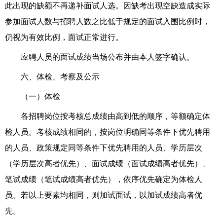
此出现的
缺额不再递补面试人选
。因缺考出现空缺
造成实际
参加面试人数与招聘人数之比低于规定的面试入围比例时
，
仍视为有效比例，
面试正常进行
。
应聘人员的面试成绩当场公布并由本人签字确认。
六、体检
、考察及公示
（一）体检
各招聘岗位按考
核
总成绩由高到低的顺序，
等额确定体
检人员。考
核
成绩
相同
的
，
按
岗位明确
同等条件下优先
聘用
的人员
、
政策规定同等条件下优先
聘用
的人员
、
学历
层次
（学历
层次
高者优先）
、
面试成绩
（
面
试成绩
高
者优先）
、
笔试成绩
（
笔试成绩
高
者优先）
，依序优先
确定
为
体检人
员
。
若以上要素均
相同
，则
加试面
试，以加试成绩高者优
先。