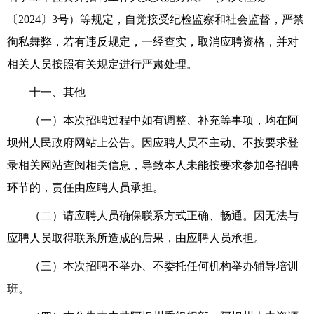
〔2024〕3号）
等规定，自觉接受纪检监察和社会监督，严禁
徇私舞弊，若有违反规定，一经查实，取消应聘资格，
并对
相关人员按照有关规定进行严肃处理。
十一
、其他
（
一
）
本次招聘
过程中如有调整、补充等事项，
均在阿
坝州人民政府网站
上公告。因应聘人员不主动、不按要求登
录相关网站查阅相关信息，导致本人未能按要求参加
各招聘
环节
的，责任由应聘人员
承担
。
（
二
）请应聘人员确保联系方式正确、畅通。因无法与
应聘人员取得联系所造成的后果，由应聘人员
承担
。
（
三
）
本次招聘
不举办、不委托任何机构举办辅导培训
班。