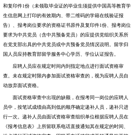
和复印件1份
（
未领取毕业证的毕业生须提供中国高等教育学
生信息网上打印的有效期内、带二维码
的学籍
在线验证报
告）
、
报考岗位要求的资格证书
原件
及复印件1份
、
报考岗位
要求为中共党员
（含中共预备党员）
的
应
提供党组织关系所
在党支部出具的中共党员
或中共预备党员情况说明
。
留学归
国人员应持教育部留学服务中心学历、学位认证
报告。
应聘人员应在规定时间内到指定地点进行面试资格审
查。未在规定时限内参加面试资格审查的，视为
应聘人员
自
动放弃面试资格。
面试资格审查中出现的缺额，在报考同一岗位的应聘人
员中，按笔试成绩由高到低的顺序确定递补人员，递补只进
行一次。递补人员由面试资格审查组织单位根据应聘人员在
《报考信息表》上所留联系电话直接通知其在规定的时间、