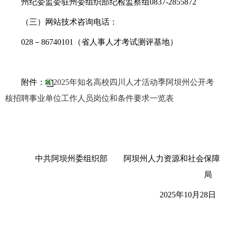
州纪委监委驻州委组织部纪检监察组
0837-2855872
（三）网站技术咨询电话：
028
－
86740101
（
省人事人才考试测评基地
）
附件：
2025年知名高校四川人才活动季阿坝州公开考
核招聘事业单位工作人员岗位和条件要求一览表
中共阿坝州委组织部
阿坝州人力资源和社会保障
局
202
5
年
10
月
28
日