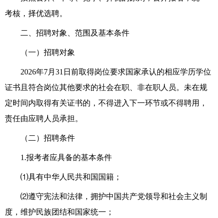
考
核
，择优选聘。
二、招聘对象、范围
及基本
条件
（一）招聘对象
202
6
年7月31日前取得岗位要求国家承认
的相应
学历
学位
证书
且
符合
岗
位
其他
要求的社会在职、非在职人员。未在规
定时间内取得有关证书的，不得进入下一环节或不得聘用，
责任由应聘人员承担。
（二）招聘条件
1.报考者应具备的
基本
条件
⑴具有中华人民共和国国籍
；
⑵
遵守
宪法
和法律
，拥护中国共产党
领导和社会主义制
度
，
维护
民族团结和国家统一；