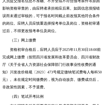
人员提交报名信息不准确、不齐全或不符合报考条件等原因
影响资格审查的，由应聘者承担相应后果。
如因信息填报错
误而未通过审核的，
可于报名时间截止前改报其他符合条件
的
岗
位。
应聘人员
应慎重选择报考单位及岗位，资格
初审
通
过后，不得更改报考单位及岗位。
（
三
）网上缴费
资格初审合格后，应聘人员应于
2025年
11
月
30
日18:00前
完成
网上缴费（按照四川省发展和改革委员会、四川省财政
厅《关于全省人力资源社会保障部门行政事业性收费的通
知》川发改价格规〔2023〕473号规定缴纳笔试费每人每科50
元）。未在规定时间缴费的，视为自动放弃。缴费成功后，
非政策性因素，不予退费。
（
四
）
笔试开考比例