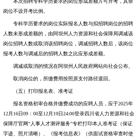
本次
招聘
专科学历要求
的岗位形成差额
方可开考
，
其余
岗位
不设开考比例
。
专科学历要求
的岗位
实际报名人数与拟招聘岗位的招聘
人数
未
形成差额
的
，由
阿坝
州人力资源
和
社会保障局调减该
岗位招聘人数或取消该招聘岗位，调减招聘人数后，该岗位
报考人数与调减后的招聘人数之比应
形成差额
。
调减或取消的情况
在
阿坝州人民政府网站向社会公布。
取消岗位的，所缴费用按照原支付路径退回。
（
五
）打印报名表、准考证
报名资格初审合格并缴费成功的应聘人员，应于2025年
12月16日09：00至12月19日24:00登录四川省人力资源和社会
保障厅官网“
人事人才测评服务
”专栏打印本人准考证（保证
字迹、照片清晰）、《报考信息表》（供面试资格审查时使