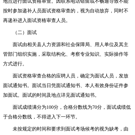
地点进行面试资格审查。
因联系电话错留或不畅通导致不能
按时参加递补人员
面试
资格
审查
的，视为自
动
放弃，同时不
再递补进入
面试
资格
审查
人员。
（二）
面试
面试
由
相关县人力资源和社会保障局、用人单位及其主
管部门组织实施，采取结构化、考察专业知识、实际操作等
方式进行。
面试
资格
审查
合格的
应聘
人员，确定为面试人员，发放
面试通知书。面试
当日
凭
面试通知书、本人有效身份证件参
加面试。面试的时间及地点详见面试通知书。
面试成绩满分为100分，合格分数线为70分，面试成绩低
于合格分数线，不得进入下一环节。
未按规定的时间和要求到
面试
考场候考的视为缺考，由