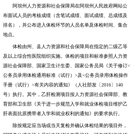
阿坝
州人力资源
和
社会保障局
在
阿坝州人民政府网站
公
布面试人员的考核成绩（含笔试成绩、面试成绩、总成绩及
排名），并公布进入体检环节的人员名单
及
体检时间、集合
地点
。
体检由州、县人力资源和社会保障局
在指定的二级
乙
等
及以上综合性医院
组织实施
。体检的项目和标准参照人力资
源社会保障部、国家卫生计生委、国家公务员局《关于修订<
公务员录用体检通用标准（试行）>及<公务员录用体检操作
手册（试行）>有关内容的通知》（人社部发〔2016〕140
号）执行。其中，乙肝检测项目按人力资源社会保障部、教
育部和卫生部《关于进一步规范入学和就业体检项目维护乙
肝表面抗原携带者入学和就业权利的通知》的要求执行。
除按规定应当场或当天复检并确认体检结果的项目外，