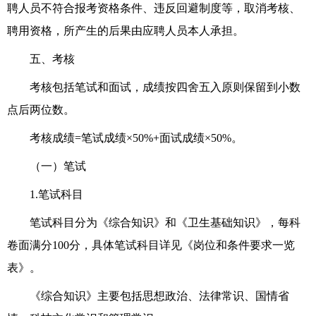
聘人员不符合报考
资格
条件、违反回避制度等，
取消
考核
、
聘用资格，
所产生的后果由
应聘人员
本人承担
。
五、考
核
考
核
包括笔试和面试
，成绩按四舍五入原则保留到小数
点后两位数。
考
核
成绩
=
笔试成绩×
5
0%+面试成绩×
5
0%。
（一）笔试
1
.
笔试科目
笔试
科目
分为《综合知识》和《卫生基础知识》
，
每科
卷面满分
100分，具体笔试科目详见
《岗位和条件要求一览
表》
。
《综合知识》主要包括思想政治、法律常识、国情省