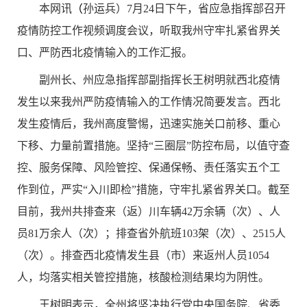
本网讯
（
孙运兵）
7
月
24
日下午，省应急指挥部召开
疫情防控工作视频调度会议，听取我州守牢扎紧省界关
口、严防西北疫情输入的工作汇报。
副州长、州应急指挥部副指挥长王树明就西北疫情
发生以来我州严防疫情输入的工作情况简要发言。西北
发生疫情后，我
州高度警惕，迅速实施关口前移、重心
下移、力量前置措施。坚持“三圈层”防控布局，以值守查
控、服务保障、风险管控、保通保畅、责任落实五个工
作到位，严实“入川即检”措施，守牢扎紧省界关口
。
截至
目前，我
州共排查来（返）川车辆42万余辆（次）、人
员81万余人（次）；
排查
省外
航班103架
（
次
）
、2515人
（
次
）。排查西北疫情发生县（市）来返州人员1054
人，均落实相关管控措施，核酸检测结果均为阴性。
王树明表示，全州将坚决执行党中央国务院、省委