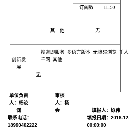
订阅数
11150
其
他
无
搜索即服务 多语言版本 无障碍浏览 千人
创新发
千网 其他
展
无
单位负责
审核
人：杨汝
人：杨
渊
会
填报人：姒伟
联系电话：
填报日期：
2018-12-3
18990402222
00:00:00