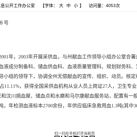
信息公开工作办公室
【字体：
大
中
小
】
访问量：
4053次
８号
1年，2003年开展采供血，与州献血工作领导小组办公室合署
血液成分制备科、储血供血科、血液质量管理科、规划财务科、
小组的领导下，协调全州无偿献血的宣传、组织、动员。核定编制
高中占11.11%，获得全国采供血机构从业人员上岗证27人，卫生专
平方米和汶川捐血屋、储血点和水磨和马尔康献血服务站，配置有
0.8吨，年检测血液标本2700余份，年供应临床急救用血1.3吨(其中
扫一扫在手机打开当前页