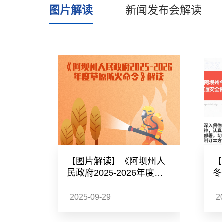
图片解读
新闻发布会解读
坝州牦
【图片解读】《阿坝州人
【
（试
民政府2025-2026年度草
冬
原防火命令》的政策解读
通
政
2025-09-29
2