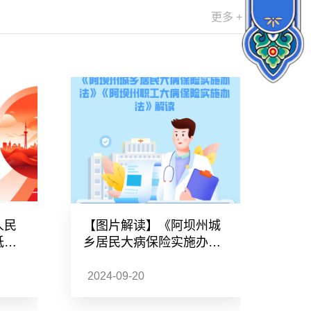
更多 +
人民
【图片解读】《阿坝州城
【
低工
乡居民大病保险实施办
乡
法》《阿坝州职工大病保
法
险实施办法》的解读
险
2024-09-20
202