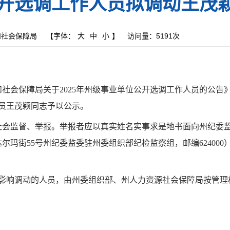
开选调工作人员拟调动王茂
和社会保障局
【字体：
大
中
小
】
访问量：
5191次
和社会保障局
关于
202
5
年州级事业单位公开选调工作人员的公告
员
王茂颖
同志予以公示。
社会监督、举报。
举报者应以真实姓名实事求是地书面向州纪委
达尔玛街
55
号
州纪委监委驻州委组织部纪检监察组
，邮编
624000
影响调动的人员，由州委组织部、州人力资源社会保障局按管理