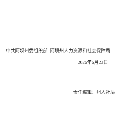
中共阿坝州委组织部
阿坝州人力资源和社会保障局
202
6
年
6
月
23
日
责任编辑：州人社局