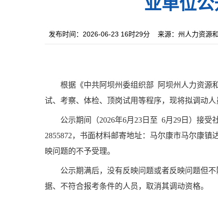
业单位公
发布时间：2026-06-23 16时29分
来源：州人力资源
根据《中共阿坝州委组织部
阿坝州人力资源
试、考察、体检、
顶岗
试用等程序，现将拟调动人
公示期间（
202
6
年
6
月
23
日至
6
月
29
日）接受
2855872
，书面材料邮寄地址：马尔康市马尔康镇
映问题的不予受理。
公示期满后，没有反映问题或者反映问题但不
据、不符合报考条件的人员，取消其调动资格。