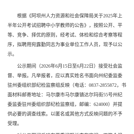
根据《阿坝州人力资源和社会保障局关于
2025年上
半年公开考试招聘中小学教师的公告》，按照公开、平
等、竞争、择优的原则，经考试、体检和综合考察等程
序，拟聘用宛露勤同志为事业单位工作人员，现予以公
示。
公示期间（
202
6
年
6
月
15
日至
6
月
22
日）接受社会监
督、举报。凡举报者，应以真实姓名书面向州纪委监委
驻州委组织部纪检监察组反映（电话：
0837-2855872，书
面材料邮寄地址：马尔康市马尔康镇达尔玛街55号州纪
委监委驻州委组织部纪检监察组，邮编
：
624000）并提
供必要的调查线索。以匿名
或其他方式
反映问题的不予
受理。