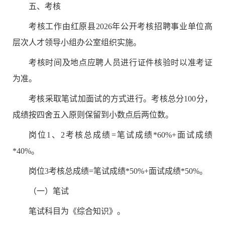
五
、考核
考核工作由
红原县
2026
年公开考核招聘事业单位高
层次人才
领导小组办公室组织实施。
考核时间及地点应聘人员
进行证件核验时以准考证
为准。
考核采取笔试加面试的方式进行。考核总分
100
分，
成绩按四舍五入原则保留到小数点后两位数。
岗位
1
、
2
考核总成绩
=
笔试成绩
*
6
0%+
面试成绩
*
4
0%
。
岗位
3
考核总成绩
=
笔试成绩
*
5
0%+
面试成绩
*
5
0%
。
（一）笔试
笔试科目为《综合知识》。