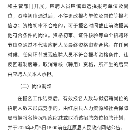
和主管部门
开展。应聘人员应慎重选择报考单位及岗
位，资格初审通过后，不得更改报考单位及岗位等报考
信息；资格初审不合格的，可于报名时间截止前改报其
他符合条件的岗位。资格初审、
证件核验
等单个招聘环
节审查通过不代表应聘人员最终资格审查合格。在任何
时候、任何环节发现应聘人员不符合报考资格条件、违
反回避制度等，取消考核（聘用）资格，所产生的后果
由应聘人员本人承担。
（二）岗位调整
在报名工作结束后，有效报名人数与拟招聘岗位的
招聘人数
未形成竞争
的，由
红原县
人力资源和社会保障
局根据报名情况相应缩减或取消该招聘岗位招聘计划，
并于
2026
年
6
月
5
日
18:00
前在
红原县
人
民政府网站公告。