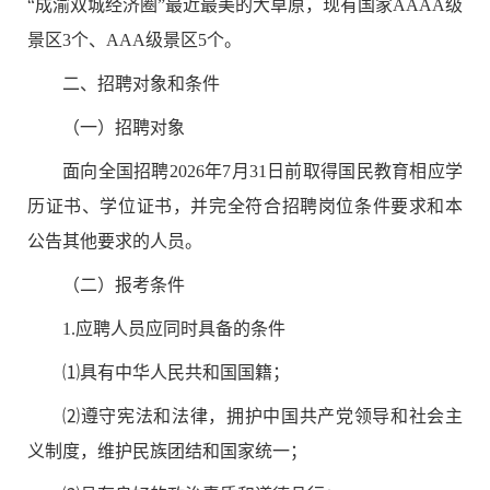
“
成渝双城经济圈
”
最近最美的大草原，现有国家
AAAA
级
景区
3
个、
AAA
级景区
5
个。
二、招聘对象和条件
（一）招聘对象
面向全国招聘
2026
年
7
月
31
日前取得国民教育相应学
历证书、学位证书，并完全符合招聘岗位条件要求和本
公告其他要求的人员。
（二）
报考
条件
1.
应聘人员应同时具备的条件
⑴
具有中华人民共和国国籍；
⑵
遵守宪法和法律，拥护中国共产党领导和社会主
义制度，维护民族团结和国家统一；