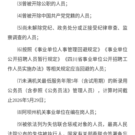
⑶
曾被开除公职的人员；
⑷
曾被开除中国共产党党籍的人员；
⑸
尚未解除党纪、政务处分或正接受纪律审查、监
察调查的人员；
⑹
按照《事业单位人事管理回避规定》《事业单位
公开招聘人员暂行规定》《四川省事业单位公开招聘工
作人员实施办法》等相关规定应当回避的人员；
⑺
未满机关最低服务年限
5
年（含试用期）的新录用
公务员（含参照《公务员法》管理人员），计算时间截
止
2026
年
5
月
2
9
日；
⑻
阿坝州机关事业单位在编在岗人员；
⑼
被依法列为失信联合惩戒对象的人员，最高人民
法院公布的失信被执行人，国家有关部委联合签署备忘