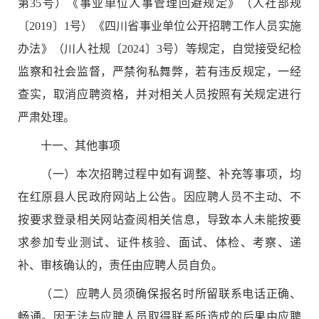
第
35
号）《事业单位人事管理回避规定》（人社部规
〔
2019
〕
1
号）《四川省事业单位公开招聘工作人员实施
办法》（川人社规〔
2024
〕
3
号）等规定，自觉接受纪检
监察和社会监督，严禁徇私舞弊，若有违反规定，一经
查实，取消应聘资格，并对相关人员按照有关规定进行
严肃处理。
十
一
、其他事项
（一）本次招聘过程中如有调整、补充等事项，均
在
红原县
人民政府网站上公告。因应聘人员不主动、不
按要求登录相关网站查阅相关信息，导致本人未能按要
求参加专业测试、
证件核验
、面试、体检、考察、递
补、审核确认的，责任由应聘人员自负。
（二）应聘人员须确保报名时所留联系电话正确、
畅通。因无法与应聘人员取得联系所造成的后果由应聘