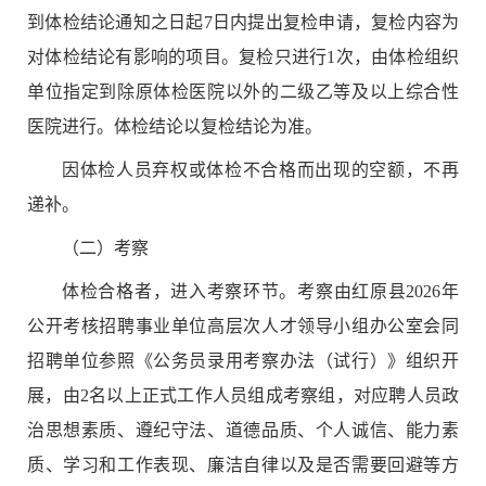
到体检结论通知之日起
7
日内提出复检申请，复检内容为
对体检结论有影响的项目。复检只进行
1
次，由体检组织
单位指定到除原体检医院以外的二级乙等及以上综合性
医院进行。体检结论以复检结论为准。
因体检人员弃权或体检不合格而出现的空额，不再
递补。
（二）考察
体检合格者，进入考察环节
。
考察由
红原县
2026
年
公开考核招聘事业单位高层次人才
领导小组办公室会同
招聘单位参照《公务员录用考察办法（试行）》组织开
展，由
2
名以上正式工作人员组成考察组，对应聘人员政
治思想素质、遵纪守法、道德品质、个人诚信、能力素
质、学习和工作表现、廉洁自律以及是否需要回避等方