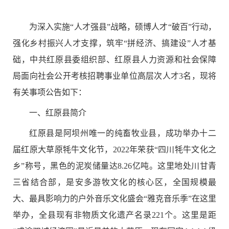
为深入实施
“
人才强县
”
战略，硕博人才
“
破百
”
行动，
强化乡村振兴人才支撑，筑牢
“
拼经济、搞建设
”
人才基
础，中共
红原县
委组织部、
红原
县人力资源和社会保障
局面向社会公开考核招聘事业单位高层次人才
3
名，现将
有关事项公告如下：
一、
红原
县简介
红原县是阿坝州唯一的纯畜牧业县，成功举办十二
届红原大草原牦牛文化节，
2022
年荣获
“
四川牦牛文化之
乡
”
称号，黑色的泥炭储量达
8.26
亿吨。这里地处川甘青
三省结合部，是安多游牧文化的核心区，全国规模最
大、最具影响力的户外音乐文化盛会
“
雅克音乐季
”
在这里
举办，全县现有非物质文化遗产名录
221
个。这里是距