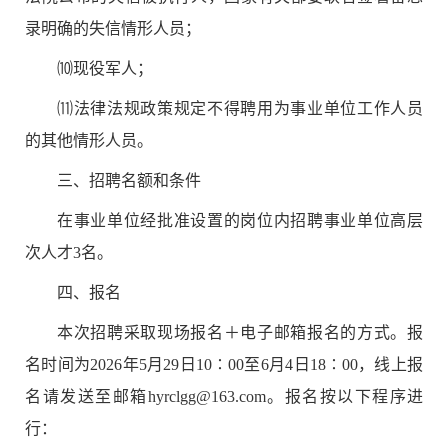
录明确的失信情形人员；
⑽
现役军人；
⑾
法律法规政策规定不得聘用为事业单位工作人员
的其他情形人员。
三
、招聘名额和条件
在事业单位经批准设置的岗位内招聘事业单位高层
次人才
3
名。
四
、报名
本次招聘采取
现场报名＋
电子邮箱报名
的方式
。报
名时间为
2026
年
5
月
2
9
日
10∶00
至
6
月
4
日
18∶00
，线上报
名请发送至邮箱
hyrclgg@163.com
。
报名按以下程序进
行：