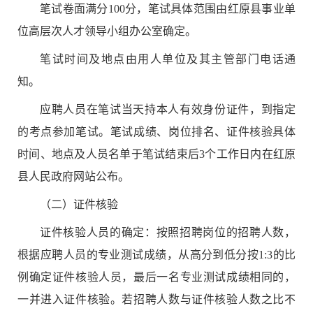
笔试卷面满分
100
分，笔试具体范围由
红原
县
事业单
位高层次人才
领导小组办公室确定。
笔试
时间及地点由用人单位及其主管部门电话通
知。
应聘人员在
笔试
当天持本人有效身份证件，到指定
的考点参加
笔试
。
笔试
成绩、岗位排名、
证件核验
具体
时间、地点及人员名单于
笔试
结束后
3
个工作日内在
红原
县
人民政府网站公布。
（二）
证件核验
证件核验
人员的确定：按照招聘岗位
的招聘人数
，
根据应聘人员的
专业测试
成绩
，从高分到低分按
1:3
的比
例确定
证件核验
人员，最后一名
专业测试
成绩相同的，
一并进入
证件核验
。若招聘
人数
与
证件核验
人数之比不