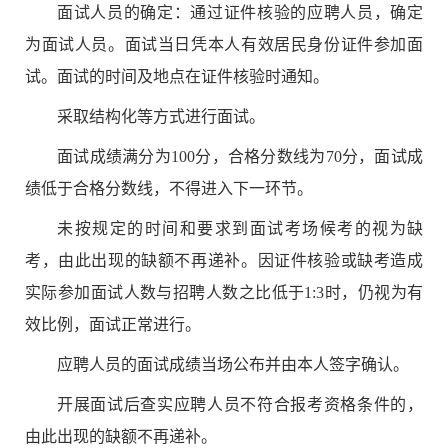
面试人员的确定：
通过
证件核验
的
应聘
人员，确定
为面试人员。面试当日凭
本人有效居民身份证件参加面
试。面试的时间及地点在
证件核验时通知
。
采取
结构化
等方式进行面试。
面试成绩满分为
100
分，合格分数线为
70
分，面试成
绩低于合格分数线，不得进入下一环节。
未按规定的时间和要求到
面试
考场候考的视为缺
考，由此出现的
缺额不再递补
。因
证件核验
或
缺考
造成
实际参加面试人数与招聘人数之比低于
1:3
时
，仍视为有
效比例，面试正常进行。
应聘人员的面试成绩当场公布并由本人签字确认。
开展面试后查实
应聘人员
不符合报考资格条件的，
由此出现的缺额不再递补
。