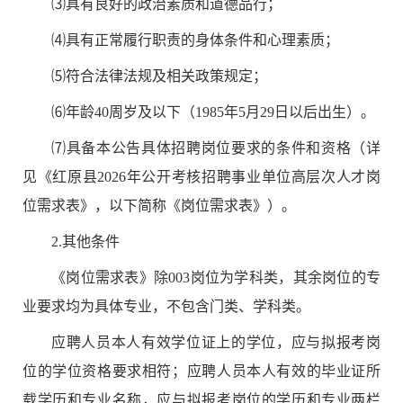
⑶
具有良好的政治素质和道德品行；
⑷
具有正常履行职责的身体条件和心理素质；
⑸
符合法律法规及相关政策规定；
⑹
年龄
4
0
周岁
及以下
（
198
5
年
5
月
2
9
日以后出生）。
⑺
具备本公告具体招聘岗位要求的条件和资格（详
见《红原县
2026
年公开考核招聘事业单位高层次人才岗
位需求表》
，
以下简称《岗位需求表》
）。
2.
其他条件
《岗位需求表》
除
00
3
岗位为学科类，其余岗位的专
业要求均为具体专业，不包含门类、学科类。
应聘人员本人有效学位证上的学位，应与拟报考岗
位的学位资格要求相符；应聘人员本人有效的毕业证所
载学历和专业名称，应与拟报考岗位的学历和专业两栏