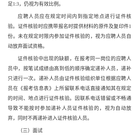
足
1:3
，仍视为有效比例。
应聘人员应在规定时间内到指定地点进行
证件核
验
。
证件核验
时应携带报名时提供材料的原件及复印件
1
份。未在规定时限内参加
证件核验
的，视为
应聘人员
自
动放弃面试资格。
证件核验
中出现的缺额，在报考同一岗位的应聘人
员中，按
笔试
成绩由高到低的顺序确定递补人员，递补
只进行一次。递补人员由
证件核验
组织单位根据应聘人
员在《报考信息表》上所留联系电话直接通知其在规定
的时间、地点进行
证件核验
。
因联系电话错留或不畅通
导致不能按时参加递补人员
证件核验
的，视为自
动
放
弃，同时不再递补进入
证件核验
人员。
（三）
面试