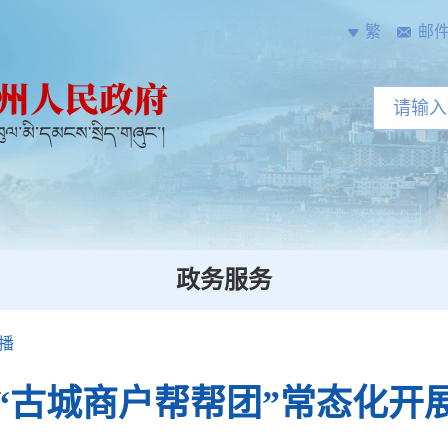
繁
邮
政务服务
播
“古城商户帮帮团”常态化开