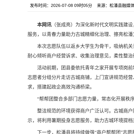
发布时间：2026-07-08 09时05分
来源：松潘县融媒
本网讯
（张成亮）为深化新时代文明实践建设
服务，以青春力量助力古城精细化治理、擦亮松潘
本次志愿队伍以返乡大学生为骨干，吸纳机关
耐心倾听商户经营诉求、收集治理意见，柔性整治
活动前期，团县委依托青年之家开展专项岗前
志愿者分组分片走访古城商铺，上门宣讲规范经营
求，搭建起政企高效沟通桥梁。
“帮帮团整合多部门志愿力量，常态化开展秩
整洁规范的环境获得商户广泛认可。古城商户
示，将利用暑期投身志愿服务，助力古城环境提档
下一步，松潘县将持续做强“商户帮帮团”志