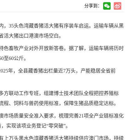
分享到：
内，
35
头色湾藏香猪活大猪有序装车启运。运输车辆从黑
省活大猪出口港澳市场空白。
特色畜牧产业对外开放新答卷。据了解，运输车辆将历时
50
至
60
公斤。
2025
年，全县藏香猪出栏量近
7
万头，产能稳居全省前
多方联动工作专班，组建博士技术团队全程把控养殖标
流程、饲料与兽药使用标准，保障生猪品质稳定达标。
澳市场质量安全准入要求，梳理完善
21
项全产业链标准化
，实现该项业务登记“零突破”。
有上万头黑水色湾藏香猪活大猪持续供应澳门市场，持续