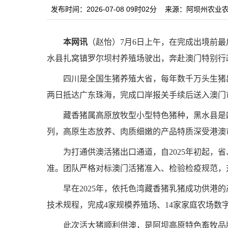
发布时间：2026-07-08 09时02分
来源：阿坝州农业
本网讯
（赵怡）
7
月
6
日上午，在完成出境前最
水县扎窝镇罗尔坝村养殖场驶出，奔赴澳门特别行
四川是全国生猪养殖大省，每年数千万头生猪
两日抵达广东珠海，完成口岸报关手续后送入澳门
藏香猪属高原放牧型小型特色猪种，黑水县是
列，高原生态放养、肉质细嫩的产品特质深受港澳
为打通供澳活猪出口通道，自
2025
年初起，省
准。团队严格对标澳门活猪准入、检验检疫规范，
早在
2025
年，依托色湾藏香猪乳猪成功供港的
技术规程，完成
4
家规模养殖场、
14
家家庭农场数
此次活大猪顺利供澳，是阿坝高原特色畜牧品