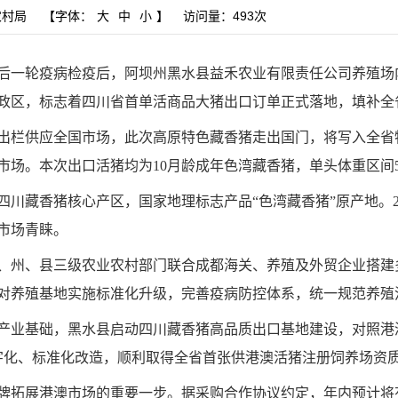
农村局
【字体：
大
中
小
】
访问量：
493次
后一轮疫病检疫后，阿坝州黑水县益禾农业有限责任公司养殖场
政区，标志着四川省首单活商品大猪出口订单正式落地，填补全
出栏供应全国市场，此次高原特色藏香猪走出国门，将写入全省
市场。本次出口活猪均为
10
月龄成年色湾藏香猪，单头体重区间
四川藏香猪核心产区，国家地理标志产品“色湾藏香猪”原产地。
市场青睐。
、州、县三级农业农村部门联合成都海关、养殖及外贸企业搭建
对养殖基地实施标准化升级，完善疫病防控体系，统一规范养殖
产业基础，黑水县启动四川藏香猪高品质出口基地建设，对照港
字化、标准化改造，顺利取得全省首张供港澳活猪注册饲养场资质
牌拓展港澳市场的重要一步。据采购合作协议约定，年内预计将