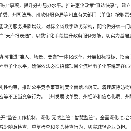
通办”事项，提升好办易办水平。推进惠企政策“直达快享”，建立
改革委、州司法局、州政务服务局等州直有关部门（单位）按职责
能政务服务提质增效，对标全省数字政务架构，配合做好统一门
务，推广“天府报表通”，以数字化手段提升政务服务效能，切实为
协同推进“准入、场景、要素”一体化改革，开展招标投标、招
程电子化水平，确保依法必须招标项目全流程电子化率稳定在85
刚性约束，推动公平竞争审查制度全面落地落实。清理废除妨碍
密等不正当竞争行为。〔州发展改革委、州经济和信息化局、州
开”监管工作机制，深化“无感监管”“智慧监管”。全面深化“综
减少随意检查、重复检查和多头检查行为，切实减轻企业负担。