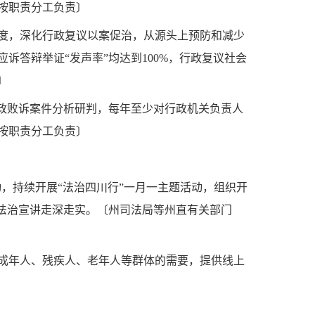
按职责分工负责〕
度，深化行政复议以案促治，从源头上预防和减少
答辩举证“发声率”均达到100%，行政复议社会
〕
行政败诉案件分析研判，每年至少对行政机关负责人
按职责分工负责〕
活动，持续开展“法治四川行”一月一主题活动，组织开
法治宣讲走深走实。〔州司法局等州直有关部门
成年人、残疾人、老年人等群体的需要，提供线上