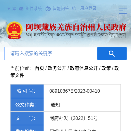
统一用户登录
繁
邮件系统
智能问答
当前位置：
首页
/
政务公开
/
政府信息公开
/
政策
/
政
策文件
索 引 号：
08910367E/2023-00410
公文种类：
通知
文 号：
阿府办发〔2022〕51号