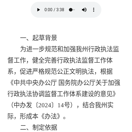
一、起草背景
为
进一步
规范
和
加强
我州
行政执法监
督工作
，
健全完善行政
执法监督
工作体
系，
促进
严格规范公正文明执法，
根据
《中共中央办公厅
国务院办公厅关于加强
行政执法协调监督工作体系建设的意见》
（中办发〔
2024
〕
14
号）
，
结合我州实
际，形成本《办法》。
二、制定依据