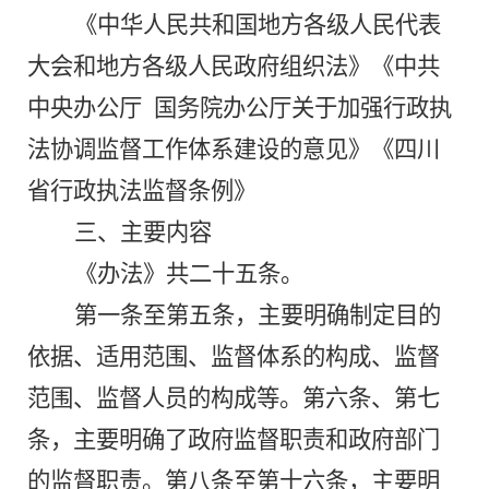
《中华人民共和国地方各级人民代表
大会和地方各级人民政府组织法》《中共
中央办公厅
国务院办公厅关于加强行政执
法协调监督工作体系建设的意见》《四川
省行政执法监督条例》
三、主要内容
《办法》共
二十五
条。
第一条至第
五
条，主要明确制定目的
依据、适用范围
、
监督体系
的构成、监督
范围、监督人员的构成等。
第
六
条
、
第
七
条
，
主要明确
了
政府监督职责和政府部门
的监督职责。
第
八
条至第
十六
条
，
主要
明