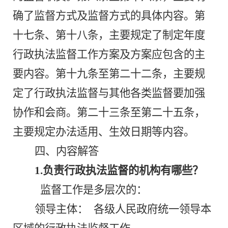
确了监督方式及监督方式的具体内容。第
十七
条
、
第
十八
条
，主要规定了制定年度
行政执法
监督
工作
方案
及方案应包含的主
要内容。第十九
条至第
二十二
条
，主要规
定了行政
执法监督与其他各类监督要加强
协作和会商。
第
二十三
条至第
二十五
条，
主要规定办法适用
、
生效日期等内容。
四、
内容解答
1.负责行政执法监督的机构有哪些？
监督工作是多层次的：
领导主体：
各级人民政府统一领导本