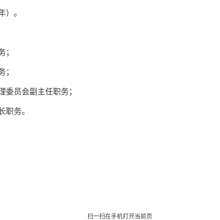
年）。
务；
务；
理委员会副主任职务；
长职务。
扫一扫在手机打开当前页