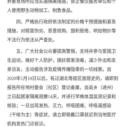
养繁育场所应当实施隔离措施，禁止餐饮服务单位和个
人使用野生动物加工、制售食品。
四、严格执行政府依法制定的价格干预措施和紧急
措施，对假冒伪劣、恶意抢购、囤积居奇、哄抬物价等
不法行为依法从严查处。
五、广大社会公众要提高警惕，支持并参与爱国卫
生运动，做好个人防护，搞好居家消毒，减少外出和走
亲访友，主动报告涉及疫情传播隐患的一切线索。
自
2020
年
1
月
10
日以后，有过湖北等疫区旅居史的，请即刻
报告所在地村委会（社区）登记备案，自返乡（进州）
之日起居家隔离观察
14
天，并进行早晚体温监测记录和
核验；一旦出现发热、乏力、呼吸困难、呼吸道感染
（干咳为主）等症状，请立即佩戴口罩就近到当地医疗
机构发热门诊就诊。