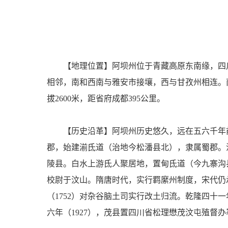
【地理位置】阿坝州位于青藏高原东南缘，四川省西
相邻，南和西南与雅安市接壤，西与甘孜州相连。南北
拔2600米，距省府成都395公里。
【历史沿革】阿坝州历史悠久，远在五六千年
郡，始建湔氐道（治地今松潘县北），隶属蜀郡。
陵县。白水上游氐人聚居地，置甸氐道（今九寨沟县
校尉于汶山。隋唐时代，实行羁縻州制度，宋代仍
（1752）对杂谷脑土司实行改土归流。乾隆四十一
六年（1927），茂县置四川省松理懋茂汶屯殖督