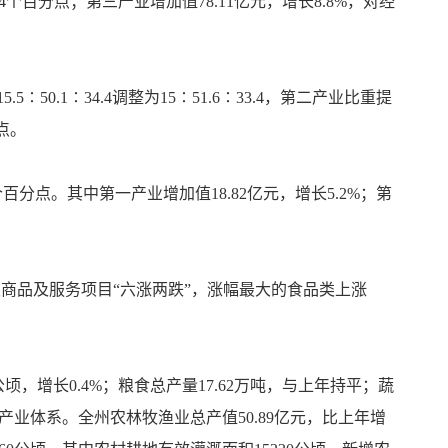
4个百分点；第三产业增加值78.11亿元，增长8.8%，对经
1∶34.4调整为15∶51.6∶33.4，第二产业比重提
分点。
个百分点。其中第一产业增加值18.82亿元，增长5.2%；第
类商品及服务项目“六涨两跌”，涨幅最大的食品类上涨
公顷，增长0.4%；粮食总产量17.62万吨，与上年持平；蔬
现代产业体系。全州农林牧渔业总产值50.89亿元，比上年增