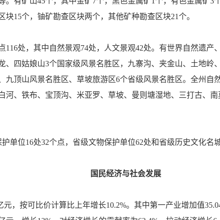
。有矿山45个，其中金矿7个，黑色金属矿1个，有色金属矿3个
查区块15个，铀矿勘查区块两个，其他矿种勘查区块21个。
116处，其中自然景观74处，人文景观42处。有世界自然遗产、
龙、四姑娘山3个国家级风景名胜区，九寨沟、夹金山、土地岭
、九顶山风景名胜区、草坡旅游区6个省级风景名胜区。全州自然
、白河、铁布、宝顶沟、米亚罗、草坡、曼则塘湿地、三打古、南
护单位16处32个点，省级文物保护单位62处和省级历史文化名
国民经济与社会发展
9亿元，按可比价计算比上年增长10.2%。其中第一产业增加值35.