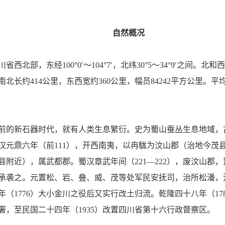
自然概况
北部，东经100°0′～104°7′，北纬30°5～34°9′之间
长约414公里，东西宽约360公里，幅员84242平方公里。平
前的新石器时代，就有人类生息繁衍。史为蜀山蚕丛生息地域，古
汉元鼎六年（前111），开西南夷，以冉駹为汶山郡（治地今茂
附近），属武都郡。蜀汉章武年间（221—222），废汶山郡
承袭之。元置松、岩、叠、威、茂等处军民安抚司，治所松潘，
年（1776）大小金川之役后又实行改土归流。乾隆四十八年（1
办署，至民国二十四年（1935）改置四川省第十六行政督察区。