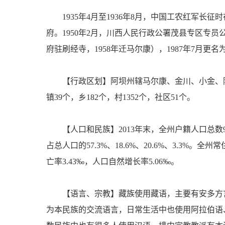
1935年4月至1936年8月，中国工农红
府。1950年2月，川西人民行政公署茂县专区专员
府驻刷经寺，1958年迁马尔康），1987年7月
【行政区划】阿坝州辖马尔康、金川、小金、阿
镇39个，乡182个，村1352个，社区51个。
【人口和民族】2013年末，全州户籍人口总数91
占总人口的57.3%、18.6%、20.6%、3.3%。全
亡率3.43‰，人口自然增长率5.06‰。
【语言、宗教】藏族使用藏语，主要有安多方
为本民族的交流语言，日常生活中也使用阿拉伯语