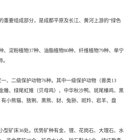
的重要组成部分，是成都平原及长江、黄河上游的“绿色
种、淀粉植物37种、油脂植物80种、纤维植物79种、单宁
之称。
国家一、二级保护动物76种。其中一级保护动物（兽类13
、金雕、绿尾虹雉（贝母鸡）、中华秋沙鸭、斑尾榛鸡、黑
种）有小熊猫、猞猁、黑熊、豺、兔狲、斑羚、岩羊、盘
处、小型矿床36处。优势矿种有金、锂、花岗石、大理石、水