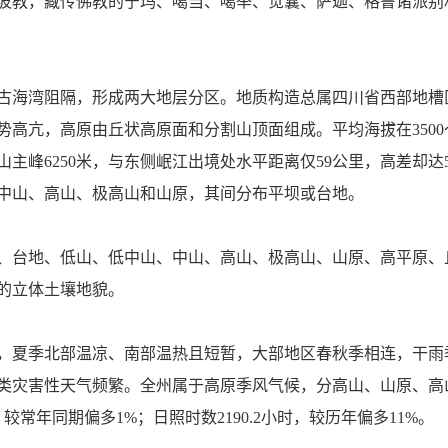
波教，藏传佛教的宁玛、噶当、噶举、觉囊、萨迦、格鲁诸派别和
古海湾阻隔，形成两大地层分区。地质构造总属四川省西部地槽
高亢，高原由丘状高原面和分割山顶面组成。平均海拔在3500
主峰6250米，与东侧岷江出境处水平距离仅59公里，高差却达
中山、高山、极高山和山原，其间分布平坝或台地。
、台地、低山、低中山、中山、高山、极高山、山原、高平原、丘
殊的立体土壤地貌。
，夏季北部温凉、南部温热且短暂，大部地区春秋季相连，干雨
灾害性天气频繁。全州属于高原季风气候，分高山、山原、高山河
，较常年同期偏多1%；日照时数2190.2小时，较历年偏多11%。