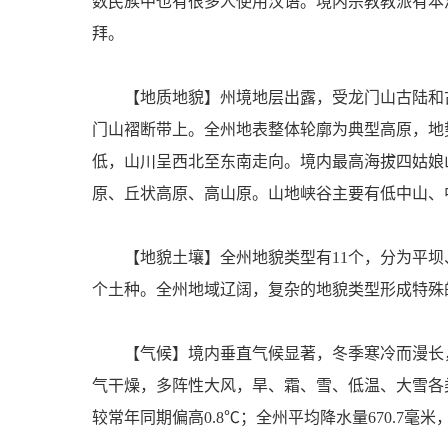
数民族中也有很多人使用汉语。境内宗教教派有本
拜。
【地质地貌】州境地层出露，受龙门山古陆和
门山褶断带上。全州地表整体轮廓为典型高原，地势
低，山川呈西北至东南走向。境内最高海拔四姑娘山
原、丘状高原、高山原。山地峡谷主要有低中山、
【地貌土壤】全州地貌类型有11个，分为平坝
个土种。全州地域辽阔，复杂的地貌类型形成特
【气候】境内垂直气候显著，冬季寒冷而漫长
气干燥，多阵性大风，旱、霜、雪、低温、大雪各类
较常年同期偏高0.8℃；全州平均降水量670.7毫米