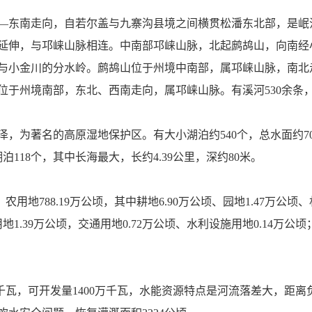
—东南走向，自若尔盖与九寨沟县境之间横贯松潘东北部，是岷
延伸，与邛崃山脉相连。中南部邛崃山脉，北起鹧鸪山，向南经
与小金川的分水岭。鹧鸪山位于州境中南部，属邛崃山脉，南北
位于州境南部，东北、西南走向，属邛崃山脉。有溪河530余
，为著名的高原湿地保护区。有大小湖泊约540个，总水面约70.
118个，其中长海最大，长约4.39公里，深约80米。
。农用地788.19万公顷，其中耕地6.90万公顷、园地1.47万公顷、
地1.39万公顷，交通用地0.72万公顷、水利设施用地0.14万公顷
万千瓦，可开发量1400万千瓦，水能资源特点是河流落差大，距离