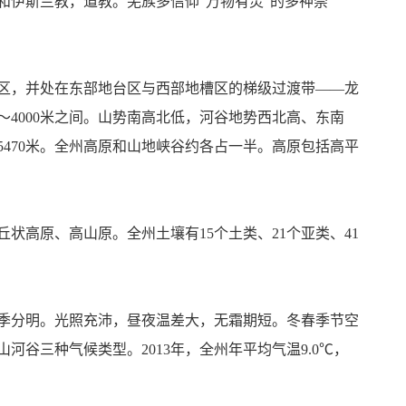
伊斯兰教，道教。羌族多信仰“万物有灵”的多神崇
区，并处在东部地台区与西部地槽区的梯级过渡带——龙
～4000米之间。山势南高北低，河谷地势西北高、东南
5470米。全州高原和山地峡谷约各占一半。高原包括高平
状高原、高山原。全州土壤有15个土类、21个亚类、41
季分明。光照充沛，昼夜温差大，无霜期短。冬春季节空
谷三种气候类型。2013年，全州年平均气温9.0℃，