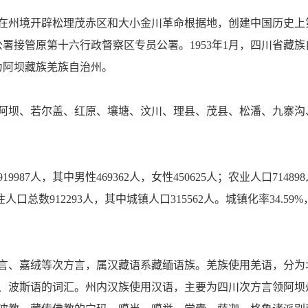
军长征时在州境开辟松理茂赤区和大小金川革命根据地，创建中国历
公署接管原第十六行政督察区专员公署。1953年1月，四川省藏族
更名为阿坝藏族羌族自治州。
坝、若尔盖、红原、壤塘、汶川、理县、茂县、松潘、九寨沟、黑水
9987人，其中男性469362人，女性450625人；农业人口714
州常住人口总数912293人，其中城镇人口315562人。城镇化率34.
言、嘉绒等次方言，属汉藏语系藏缅语族。羌族使用羌语，分为
、波斯语的词汇。州内汉族使用汉语，主要为四川次方言领阿坝