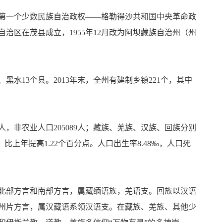
史上第一个少数民族自治政权——格勒得沙共和国中央革命政
自治区在茂县成立，1955年12月改为阿坝藏族自治州（州
13个县。2013年末，全州有建制乡镇221个，其中
898人，非农业人口205089人；藏族、羌族、汉族、回族分别
59%，比上年提高1.22个百分点。人口出生率8.48‰，人口死
北部方言和南部方言，属藏缅语族，羌语支。回族以汉语
州片方言，属汉藏语系领汉语支。在藏族、羌族、其他少