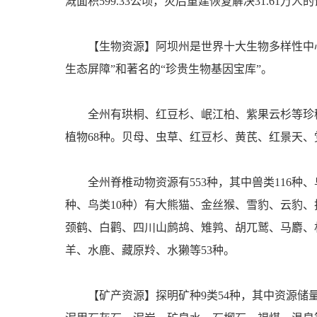
溉面积599.33公顷，灾后重建恢复解决31.61万
【生物资源】阿坝州是世界十大生物多样性中
生态屏障”和著名的“珍贵生物基因宝库”。
全州有珙桐、红豆杉、岷江柏、紫果云杉等珍稀野
植物68种。贝母、虫草、红豆杉、黄芪、红景天
全州脊椎动物资源有553种，其中兽类116种
种、鸟类10种）有大熊猫、金丝猴、雪豹、云豹
颈鹤、白鹳、四川山鹧鸪、雉鹑、胡兀鹫、马麝、林
羊、水鹿、藏原羚、水獭等53种。
【矿产资源】探明矿种9类54种，其中资源储量