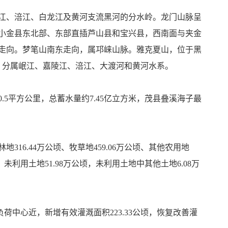
江、涪江、白龙江及黄河支流黑河的分水岭。龙门山脉呈
小金县东北部、东部直插芦山县和宝兴县，西南面与夹金
走向。梦笔山南东走向，属邛崃山脉。雅克夏山，位于黑
条，分属岷江、嘉陵江、涪江、大渡河和黄河水系。
5平方公里，总蓄水量约7.45亿立方米，茂县叠溪海子最
林地316.44万公顷、牧草地459.06万公顷、其他农用地
；未利用土地51.98万公顷，未利用土地中其他土地6.08万
负荷中心近，新增有效灌溉面积223.33公顷，恢复改善灌