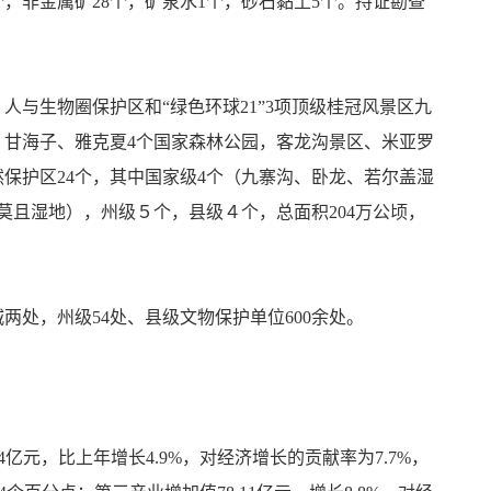
，非金属矿28个，矿泉水1个，砂石黏土5个。持证勘查
人与生物圈保护区和“绿色环球21”3项顶级桂冠风景区九
、甘海子、雅克夏4个国家森林公园，客龙沟景区、米亚罗
保护区24个，其中国家级4个（九寨沟、卧龙、若尔盖湿
莫且湿地），州级５个，县级４个，总面积204万公顷，
城两处，州级54处、县级文物保护单位600余处。
04亿元，比上年增长4.9%，对经济增长的贡献率为7.7%，