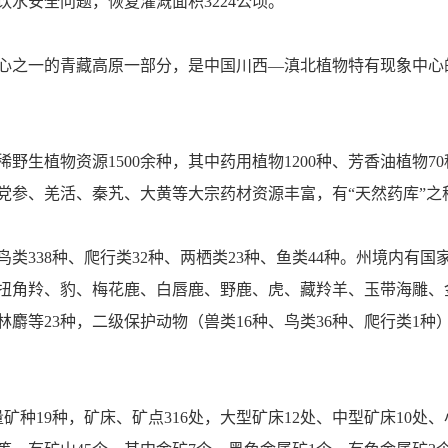
人的饮水安全问题，恢复灌溉面积3224公顷。
心之一的青藏高原一部分，是中国川西—滇北植物特有现象中心
生植物资源1500余种，其中药用植物1200种、芳香油植物70
、党参、羌活、秦艽、大黄等大宗药材资源丰富，有“天然药库”
、鸟类338种、爬行类32种、两栖类23种、鱼类44种。州境内有
、扭角羚、豹、梅花鹿、白唇鹿、野鹿、虎、藏羚羊、玉带海雕
麝等23种，二级保护动物（兽类16种、鸟类36种、爬行类1
矿种19种，矿床、矿点316处，大型矿床12处、中型矿床10