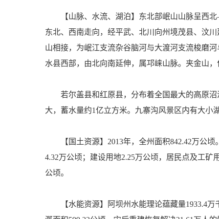
【山脉、水流、湖泊】东北部岷山山脉呈西北
东北、西南走向，经平武、北川向州境茂县、汶川
山相接，为岷江支流杂谷脑河与大渡河支流梭磨河
水县西部，由北向南延伸，属邛崃山脉。夹金山，
若尔盖县和红原县，分布着全国最大的高原沼泽
大，蓄水量约1亿立方米。九寨沟风景区内有大小湖泊
【国土资源】2013年，全州面积842.42万公顷
4.32万公顷；建设用地2.25万公顷，居民点及工矿用
公顷。
【水能资源】阿坝州水能理论蕴藏量1933.4