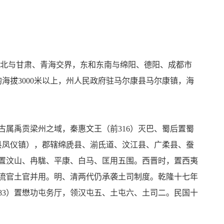
。北和西北与甘肃、青海交界，东和东南与绵阳、德阳、成都市
均海拔3000米以上，州人民政府驻马尔康县马尔康镇，海
属禹贡梁州之域，秦惠文王（前316）灭巴、蜀后置蜀
县凤仪镇），郡辖绵虒县、湔氐道、汶江县、广柔县、蚕
，置汶山、冉駹、平康、白马、匡用五围。西晋时，置西夷
流官土官并用。明、清两代仍承袭土司制度。乾隆十七年
783）置懋功屯务厅，领汉屯五、土屯六、土司二。民国十