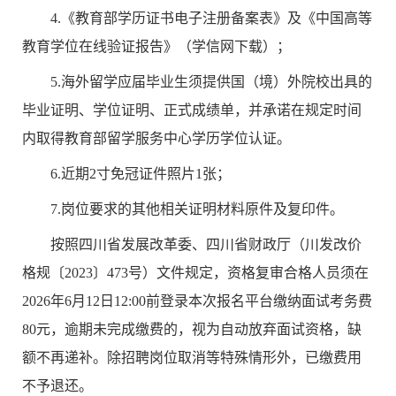
4.
《教育部学历证书电子注册备案表》及《中国高等
教育学位在线验证报告》（学信网下载）；
5.
海外留学应届毕业生须提供国（境）外院校出具的
毕业证明、学位证明、正式成绩单，并承诺在规定时间
内取得教育部留学服务中心学历学位认证。
6.
近期
2
寸免冠证件照片
1
张；
7.
岗位要求的其他相关证明材料原件及复印件。
按照四川省发展改革委、四川省财政厅（川发改价
格规〔
2023
〕
473
号）文件规定，
资格复审合格人员须在
2026
年
6
月
12
日
12:00
前登录本次报名平台缴纳面试考务费
80
元，逾期未完成缴费的，视为自动放弃面试资格，缺
额不再递补。除招聘岗位取消等特殊情形外，已缴费用
不予退还。