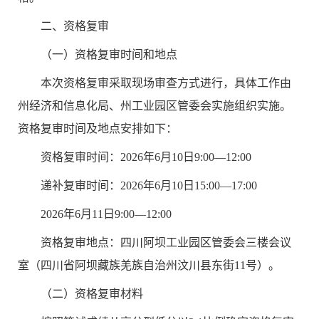
二、
资格复审
（
一
）资格复审时间和地点
本次资格复审采取现场审查方式进行
，
具体
工作
由
州经济和信息化局、州工业园区管委会实施
组织实施。
资格复审时间及地点安排如下：
资格复审时间：
202
6
年
6
月
1
0
日
9:00—12:00
递补复审时间
：
20
26
年
6
月
1
0
日
1
5
:00—17:00
20
26
年
6
月
11
日
9
:00—1
2
:00
资格复审地点：四川阿坝工业园区管委会三楼会议
室（四川省阿坝藏族羌族自治州汶川县东街
11
号）。
（
二
）
资格复审材料