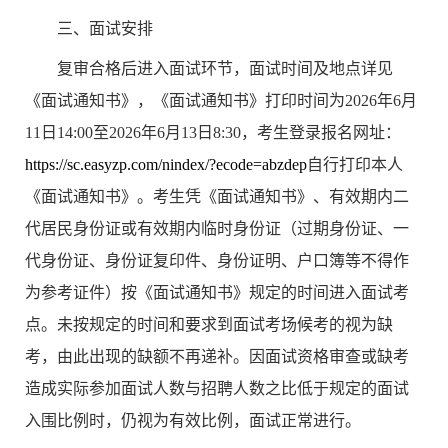
三、
面试安排
复审合格后进入面试环节，面试时间及地点详见
《面试通知书》，《面试通知书》打印时间为
202
6
年
6
月
1
1
日
14
:00
至
2026
年
6
月
13
日
8:30
，考生登录报名网址：
https://sc.easyzp.com/nindex/?ecode=abzdep
自行打印本人
《面试通知书》。考生凭《面试通知书》、有效期内二
代居民身份证或有效期内临时身份证（过期身份证、一
代身份证、身份证复印件、身份证明、户口簿等不得作
为参考证件）按《面试通知书》规定的时间进入面试考
点。未按规定的时间和要求到面试考场候考的视为缺
考，由此出现的缺额不再递补。因面试资格审查或缺考
造成实际参加面试人数与招聘人数之比低于规定的面试
入围比例时，仍视为有效比例，面试正常进行。