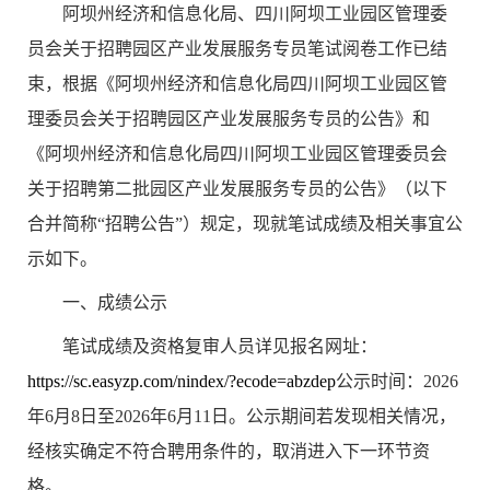
阿坝州经济和信息化局、四川阿坝工业园区管理委
员会关于招聘园区产业发展服务专员笔试阅卷工作已结
束
，
根据《阿坝州经济和信息化局
四川阿坝工业园区管
理委员会
关于招聘园区产业发展服务专员的公告
》和
《阿坝州经济和信息化局
四川阿坝工业园区管理委员会
关于招聘第二批园区产业发展服务专员的公告》（以下
合并简称
“
招聘公告
”
）
规定，现就笔试成绩及相关事宜公
示如下。
一、
成绩公示
笔试成绩
及资格复审人员详见报名网址：
https://sc.easyzp.com/nindex/?ecode=abzdep
公示时间：
2026
年
6
月
8
日至
2026
年
6
月
11
日
。公示期间若发现相关情况，
经核实确定不符合聘用条件的，取消进入下一环节资
格。