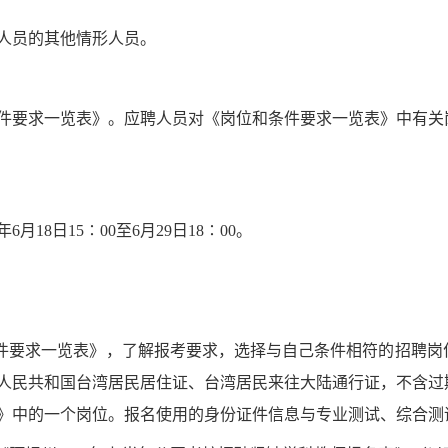
人员的其他情形人员。
件要求一览表》。应聘人员对《岗位和条件要求一览表》中有关
6年
6
月
18
日
15
∶00至
6
月
29
日
18∶00。
件要求一览表》，了解报考要求，选择与自己条件相符的招聘岗
人民共和国台湾居民居住证、台湾居民来往大陆通行证，不含过
》中的一个岗位。报名使用的身份证件信息与专业测试、
综合测