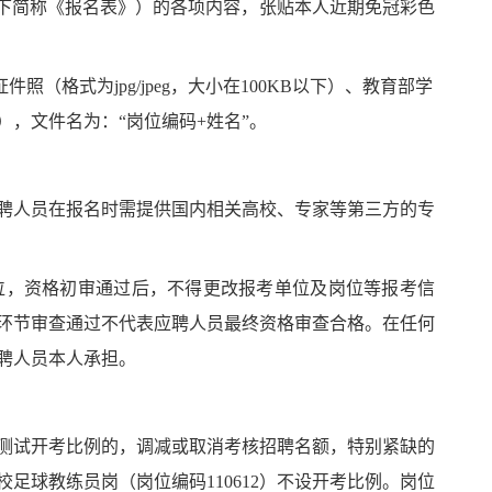
下简称《报名表》）的各项内容，张贴本人近期免冠彩色
证件照（格式为
jpg/jpeg，大小在100KB以下）、
教育部学
），文件名为：
“岗位编码+姓名”。
聘人员在报名时需提供国内相关高校、专家等第三方的专
位，资格初审通过后，不得更改报考单位及岗位等报考信
环节审查通过不代表应聘人员最终资格审查合格。在任何
聘人员本人承担。
测试开考比例的，
调减或取消考核招聘名额，特别紧缺的
校足球教练员岗（岗位编码
110612
）
不设开考比例。
岗位