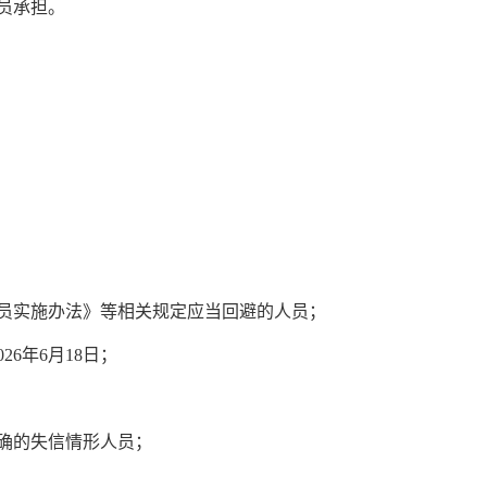
员承担。
员实施办法》等相关规定应当回避的人员；
26年
6
月
18
日；
确的失信情形人员；