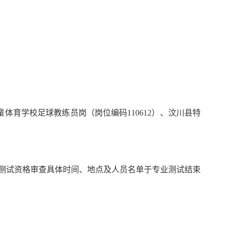
童体育学校足球教练员岗（岗位编码
110612
）
、汶川县特
测试
资格审查具体时间、地点及人员名单于专业测试结束