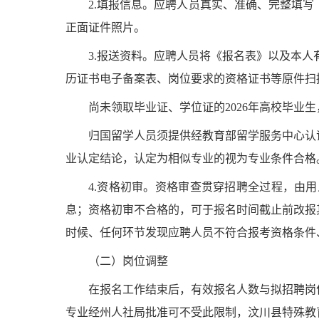
2.填报信息。
应聘人员真实、准确、完整填写
正面证件照片。
3.报送资料。
应聘人员将《报名表》以及本人
历证书电子备案表、岗位要求的资格证书等原件扫
尚未领取毕业证、学位证的
2026年高校毕
归国留学人员须提供经教育部留学服务中心认
业认定结论，认定为相似专业的视为专业条件合格
4.资格初审。
资格审查贯穿招聘全过程，由用
息；资格初审不合格的，可于报名时间截止前改报
时候、任何环节发现应聘人员不符合报考资格条件
（二）岗位调整
在报名工作结束后，有效报名人数与拟招聘岗
专业经
州人社局
批准可不受此限制
，汶川县特殊教