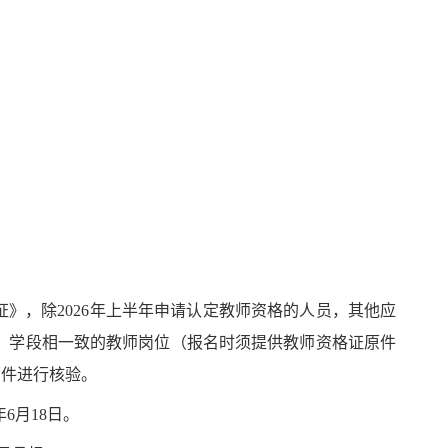
证》，除
2026年上半年申请认定教师资格的人员，其他应
科、学段相一致的教师岗位（报名时须提供教师资格证原件
原件进行核验。
年
6
月
18
日。