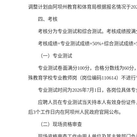
调整计划
由阿坝州教育和体育局根据报名情况于
20
四、考核
考核分为专业测试和
综合测试
。考核成绩按满
考核成绩
=专业测试成绩×50%+
综合测试
成绩
×
（一）专业测试
专业测试卷面满分
100分，合格分数线为
60
分
殊教育学校专业教师岗（
岗位编码
110614）
不
进行
专业测试时间为
2026年
7
月
1日，
各岗位具体专
应聘人员在专业测试当天持本人有效身份证件
后
3个工作日内在
阿坝州人民政府官网
公布。
（
二
）
现场
资格审查
现场资格审查工作由用人单位及其主管部门负