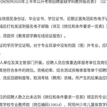
《阿坝州
2026年上半年公开考核招聘紧缺学科教师报名表》
（以
有效居民身份证、毕业证书、学位证书、
近期正面免冠彩色电子
描后打包发送到报名电子邮箱（详见《岗位和条件要求一览表》
业生，须提供《教育部学籍在线验证报告》。
证的学历学位证明。对于专业目录中没有的国（境）外专业，应
。
人单位及其主管部门开展。应聘人员应慎重选择报考单位及岗
其他符合条件的岗位。资格初审、
综合测试
资格审查等单个招聘
、违反回避制度等，取消考核（聘用）资格，所产生的后果由应
位的招聘人数之比未达到《岗位和条件要求一览表》规定的专业
育学校专业教师岗（
岗位编码
110614
）、
阿坝州少年儿童体育学