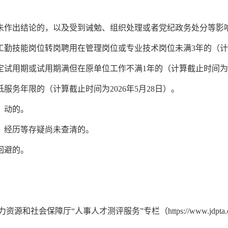
尚未作出结论的，以及受到诫勉、组织处理或者党纪政务处分等影
工勤技能岗位转岗聘用在管理岗位或专业技术岗位未满
3年的
（计
定试用期或试用期满但在原单位工作不满
1年的
（计算截止时间
为
低服务年限的（计算截止时间为
202
6
年
5
月
28
日）。
）动的
。
、经历等存疑尚未查清的
。
回避的。
力资源和社会保障厅
“人事人才测评服务”专栏
（
https://www.jdpta