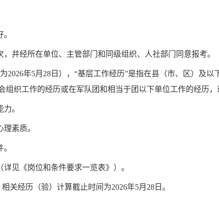
好。
次，并经所在单位、主管部门和同级组织、人社部门同意报考。
202
6
年
5
月
28
日），
“基层
工作经历
”是
指在县（市、区）及以
会组织工作的经历
或
在军队团和相当于团以下单位工作的经历，
能力。
心理素质。
件。
（详见《岗位和条件要求一览表》）。
，
相关经历（验）
计算截止时间为
202
6
年
5
月
28
日。