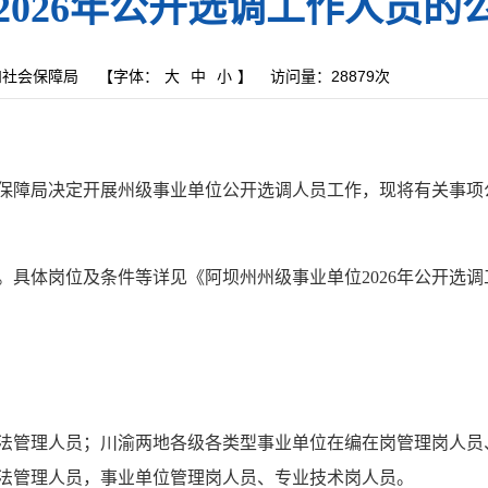
2026年公开选调工作人员的
和社会保障局
【字体：
大
中
小
】
访问量：
28879次
保障局决定开展州级事业单位公开选调人员工作，现将有关事项
。具体岗位及条件等详见《阿坝州州级事业单位
202
6
年公开选调
法管理人员；川渝两地各级各类型事业单位在编在岗
管理
岗
人员
法管理人员
，
事业单位管理
岗
人员、专业技术
岗
人员
。