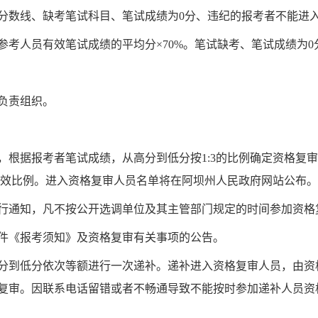
分数线、缺考笔试科目、笔试成绩为
0分、违纪的
报考者
不能进
参考人员有效笔试成绩的平均分
×70%。笔试缺考、笔试成绩为
负责组织。
，根据报考者笔试成绩，从高分到低分按
1:3的比例
确定资格复审
效比例。
进入资格复审人员名单将在阿坝州
人民政府
网站公布。
行通知，
凡不按公开选调单位及其主管部门规定
的
时间参加资格
件《报考须知》及资格复审有关事项的公告。
分到低分依次
等额
进行一次递补。递补进入资格复审人员，
由
资
复审。
因联系电话留错或者不畅通导致不能按时参加递补人员资