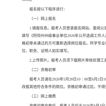
报名按以下程序进行：
（一）
网上
报名
1.
填报信息。
报考
人员登录报名网站，查阅公
填写《阿坝州州级事业单位
202
6
年公开选调工作人
格初审未通过的方可重新选择岗位报名。
所学专业
位、职务、证明人如实填写。
2
.上传照片。
报考
人员
须下载照片审核处理工
（
二
）资格初审
报考人员请在
2026年5月28日10∶00至
改报其他符合条件的岗位。资格初审通过后，不得
（
三
）网上缴费
资格初审合格后，报考人员应于
2026年6