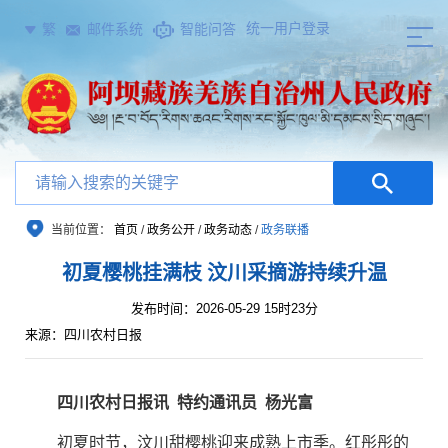
统一用户登录
繁
邮件系统
智能问答
当前位置：
首页
/
政务公开
/
政务动态
/
政务联播
初夏樱桃挂满枝 汶川采摘游持续升温
发布时间：2026-05-29 15时23分
来源：四川农村日报
四川农村日报讯
特约通讯员
杨光富
初夏时节，汶川甜樱桃迎来成熟上市季。红彤彤的