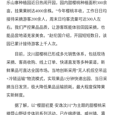
乐山寨种植园近日热闹开园，园内甜樱桃种植面积
300
余
亩，挂果果树达
4000
余株。“今年樱桃丰收，工作日日均
接待采摘游客
200
余人，周末日均客流量可达
500
人左
右。我们严控果品品质，让游客既能体验田园采摘，也
能品尝地道羌家美食。”赵伦国介绍，开园短短数日，该
园已累计接待游客上千人次。
目前，汶川甜樱桃已形成多元销售体系，包括现场
采摘、客商收购、线上订单、快递直发等多种渠道，新
鲜果品可直达全国市场。当地创新采用“无人机低空吊运
+
冷链运输”物流模式，实现果品
1
分钟快速出园、当日采
摘当日发货，极大降低果品运输损耗，最大程度保障果
实新鲜度。
据了解，以“樱甜初夏·安逸汶川”为主题的甜樱桃采
摘暨山野徒步体验系列活动，已
在绵虒镇、
威州镇、灞