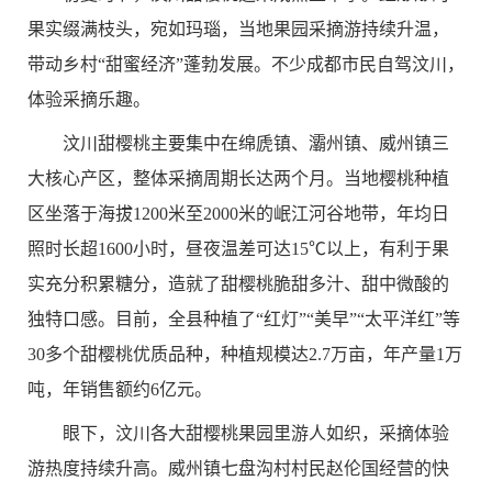
果实缀满枝头，宛如玛瑙，当地果园采摘游持续升温，
带动乡村“甜蜜经济”蓬勃发展。不少成都市民自驾汶川，
体验采摘乐趣。
汶川甜樱桃主要集中在绵虒镇、灞州镇、威州镇三
大核心产区，整体采摘周期长达两个月。当地樱桃种植
区坐落于海拔
1200
米至
2000
米的岷江河谷地带，年均日
照时长超
1600
小时，昼夜温差可达
15
℃以上，有利于果
实充分积累糖分，造就了甜樱桃脆甜多汁、甜中微酸的
独特口感。目前，全县种植了“红灯”“美早”“太平洋红”等
30
多个甜樱桃优质品种，种植规模达
2.7
万亩，年产量
1
万
吨，年销售额约
6
亿元。
眼下，汶川各大甜樱桃果园里游人如织，采摘体验
游热度持续升高。威州镇七盘沟村村民赵伦国经营的快