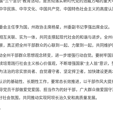
展“三个意识”教育活动，是贯彻落实新时代党的治藏方略的重大
中华民族、中华文化、中国共产党、中国特色社会主义的高度认
委会主任李为国，州政协主席杨星，州委副书记李强出席会议。
相互关联、实为一体，共同支撑起现代社会的和谐与进步。全州
景，真正把全州干部群众的心联到一起、力聚到一起，共同维护
推动全州干部群众思想观念转变，进一步增强行动自觉。要树牢
续培育践行社会主义核心价值观，不断增强国家“主人翁”意识，
为法治的忠实崇尚者、自觉遵守者、坚定捍卫者，加快建设更高
想认识的基础性、长期性工作，要常态长效推进，以干部作风大
导党员干部做爱党爱国、担当作为的好干部，广大群众做爱国守
良好社会氛围，共同推动实现阿坝长治久安和高质量发展。
。