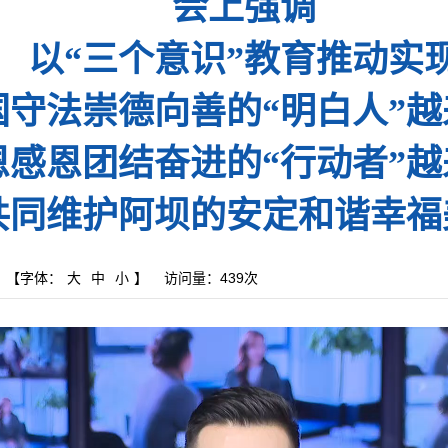
会上强调
以“三个意识”教育推动实
国守法崇德向善的“明白人”越
恩感恩团结奋进的“行动者”越
共同维护阿坝的安定和谐幸福
【字体：
大
中
小
】
访问量：
439次