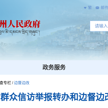
繁
邮
政务服务
查专栏
/
边督边改
月2日群众信访举报转办和边督