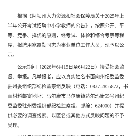
根据《阿坝州人力资源和社会保障局关于
2025年上
半年公开考试招聘中小学教师的公告》，按照公开、平
等、竞争、择优的原则，经考试、体检和综合考察等程
序，拟聘用宛露勤同志为事业单位工作人员，现予以公
示。
公示期间（
202
6
年
6
月
15
日至
6
月
22
日）接受社会监
督、举报。凡举报者，应以真实姓名书面向州纪委监委
驻州委组织部纪检监察组反映（电话：
0837-2855872，书
面材料邮寄地址：马尔康市马尔康镇达尔玛街55号州纪
委监委驻州委组织部纪检监察组，邮编
：
624000）并提
供必要的调查线索。以匿名
或其他方式
反映问题的不予
受理。