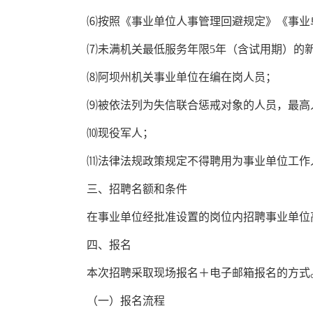
⑹
按照《事业单位人事管理回避规定》《事业
⑺
未满机关最低服务年限
5
年（含试用期）的
⑻
阿坝州机关事业单位在编在岗人员；
⑼
被依法列为失信联合惩戒对象的人员，最高
⑽
现役军人；
⑾
法律法规政策规定不得聘用为事业单位工作
三
、招聘名额和条件
在事业单位经批准设置的岗位内招聘事业单位
四
、报名
本次招聘采取
现场报名＋
电子邮箱报名
的方式
（一）报名流程