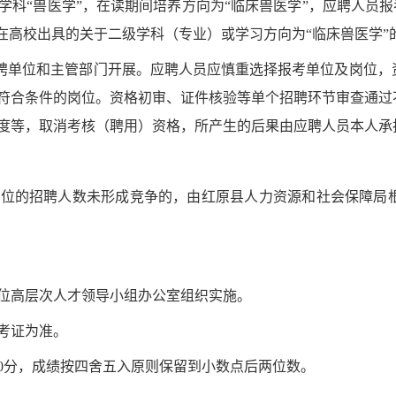
学科
“
兽医学
”
，在读期间培养方向为
“
临床兽医学
”
，应聘人员报
在高校出具的关于二级学科（专业）或学习方向为
“
临床兽医学
”
聘单位和主管部门
开展。应聘人员应慎重选择报考单位及岗位，
符合条件的岗位。资格初审、
证件核验
等单个招聘环节审查通过
度等，取消考核（聘用）资格，所产生的后果由应聘人员本人承
岗位的招聘人数
未形成竞争
的，由
红原县
人力资源和社会保障局
位高层次人才
领导小组办公室组织实施。
考证为准。
0
分，成绩按四舍五入原则保留到小数点后两位数。