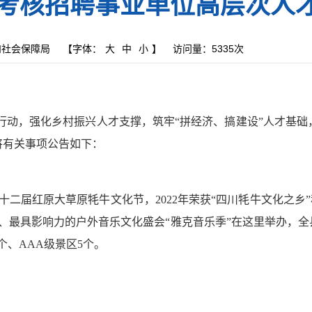
考核招聘事业单位高层次人
和社会保障局
【字体：
大
中
小
】
访问量：
5335次
行动，强化乡村振兴人才支撑，筑牢
“
拼经济、搞建设
”
人才基础
将有关事项公告如下：
十二届红原大草原牦牛文化节，
2022
年荣获
“
四川牦牛文化之乡
”
、最具影响力的户外音乐文化盛会
“
雅克音乐季
”
在这里举办，全
个、
AAA
级景区
5
个。