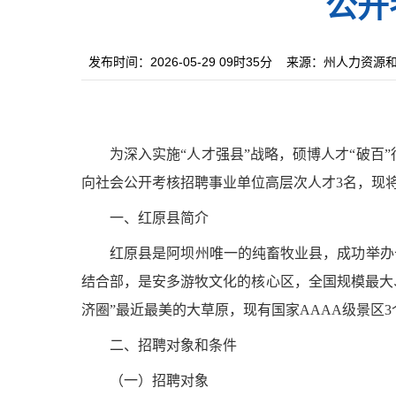
公开
发布时间：2026-05-29 09时35分
来源：州人力资源
为深入实施
“
人才强县
”
战略，硕博人才
“
破百
”
向社会公开考核招聘事业单位高层次人才
3
名，现
一、
红原
县简介
红原县是阿坝州唯一的纯畜牧业县，成功举办
结合部，是安多游牧文化的核心区，全国规模最大
济圈
”
最近最美的大草原，现有国家
AAAA
级景区
3
二、招聘对象和条件
（一）招聘对象