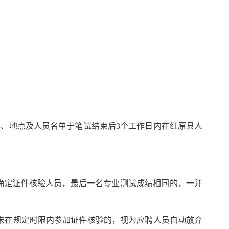
间、地点及人员名单于
笔试
结束后
3
个工作日内在
红原县
人
确定
证件核验
人员，最后一名
专业测试
成绩相同的，一并
未在规定时限内参加
证件核验
的，视为
应聘人员
自动放弃