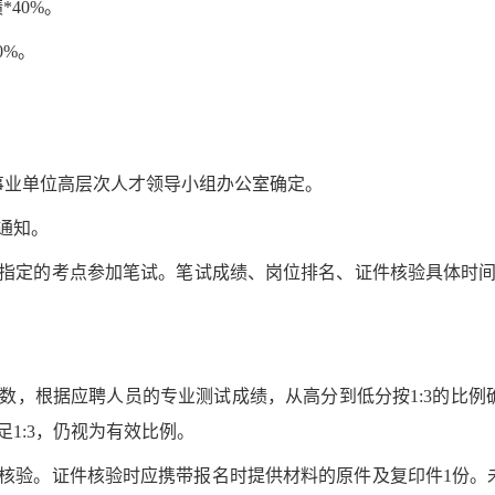
绩
*
4
0%
。
0%
。
事业单位高层次人才
领导小组办公室确定。
通知。
指定的考点参加
笔试
。
笔试
成绩、岗位排名、
证件核验
具体时
数
，根据应聘人员的
专业测试
成绩
，从高分到低分按
1:3
的比例
足
1:3
，仍视为有效比例。
核验
。
证件核验
时应携带报名时提供材料的原件及复印件
1
份。