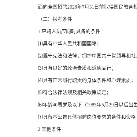
面向全国招聘
2026
年
7
月
31
日前取得国民教育
（二）
报考
条件
1.
应聘人员应同时具备的条件
⑴
具有中华人民共和国国籍；
⑵
遵守宪法和法律，拥护中国共产党领导和社
⑶
具有良好的政治素质和道德品行；
⑷
具有正常履行职责的身体条件和心理素质；
⑸
符合法律法规及相关政策规定；
⑹
年龄
4
0
周岁
及以下
（
198
5
年
5
月
2
9
日以后出
⑺
具备本公告具体招聘岗位要求的条件和资格
2.
其他条件