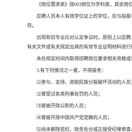
《岗位需求表》
除
00
3
岗位为学科类，其余岗
应聘人员本人有效学位证上的学位，应与拟报
符。
出现新旧专业比对认定争议时，原则上以应聘
有关文件或有关规定出具的有效专业证明材料进行
未在规定时间内取得招聘岗位要求相关资格或
3.
有下列情况之一者，不得报考：
⑴
参与、支持、资助民族分裂破坏活动的人员
⑵
曾受过各类刑事处罚的人员；
⑶
曾被开除公职的人员；
⑷
曾被开除中国共产党党籍的人员；
⑸
尚未解除党纪、政务处分或正接受纪律审查