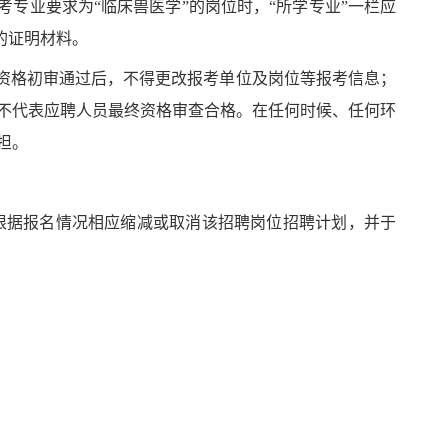
考专业要求为
“
临床兽医学
”
的岗位时，
“
所学专业
”
一栏应
的证明材料。
资格初审通过后，不得更改报考单位及岗位等报考信息；
不代表应聘人员最终资格审查合格。在任何时候、任何环
担。
根据报名情况相应缩减或取消该招聘岗位招聘计划，并于