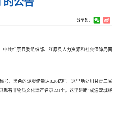
才的公告
分享到：
，中共
红原县
委组织部、
红原
县人力资源和社会保障局面
称号，黑色的泥炭储量达
8.26
亿吨。这里地处川甘青三省
县现有非物质文化遗产名录
221
个。这里是距
“
成渝双城经