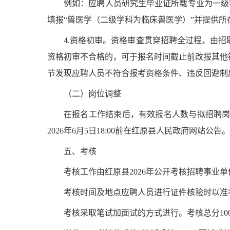
例如：应聘人员研究生毕业证所载专业为一级
填报
“
兽医学（二级学科为临床兽医学）
”
并提供所
4.
资格初审。资格审查贯穿招聘全过程，由
招
资格初审不合格的，可于报名时间截止前改报其他
节发现应聘人员不符合报考资格条件、违反回避制
（二）岗位调整
在报名工作结束后，有效报名人数与拟招聘
2026
年
6
月
5
日
18:00
前在
红原县
人
民政府网站公告。
五
、考核
考核工作由
红原县
2026
年公开考核招聘事业单
考核时间及地点应聘人员
进行证件核验时以准
考核采取笔试加面试的方式进行。考核总分
10