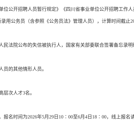
单位公开招聘人员暂行规定》《四川省事业单位公开招聘工作人
新录用公务员（含参照《公务员法》管理人员），计算时间截止
2
人民法院公布的失信被执行人，国家有关部委联合签署备忘录明
人员的其他情形人员。
高层次人才
3
名。
。报名时间为
2026
年
5
月
2
9
日
10∶00
至
6
月
4
日
18∶00
，线上报名