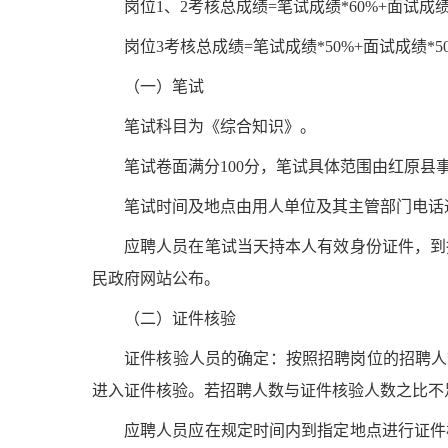
岗位
1
、
2
考核总成绩
=
笔试成绩
*
6
0%+
面试成
岗位
3
考核总成绩
=
笔试成绩
*
5
0%+
面试成绩
*
5
（一）笔试
笔试科目为《综合知识》。
笔试卷面满分
100
分，笔试具体范围由
红原
县
笔试
时间及地点由用人单位及其主管部门电话
应聘人员在
笔试
当天持本人有效身份证件，到
民政府网站公布。
（二）
证件核验
证件核验
人员的确定：按照招聘岗位
的招聘人
进入
证件核验
。若招聘
人数
与
证件核验
人数之比不
应聘人员应在规定时间内到指定地点进行
证件