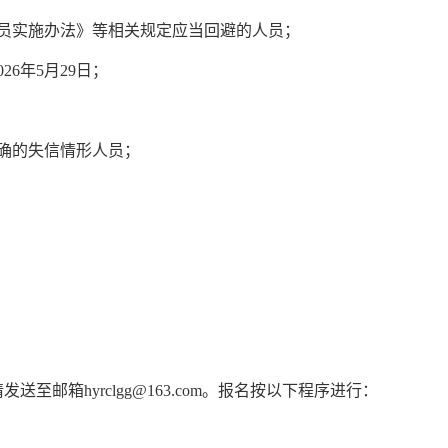
员实施办法》等相关规定应当回避的人员；
026
年
5
月
2
9
日；
确的失信情形人员；
请发送至邮箱
hyrclgg@163.com
。
报名按以下程序进行：