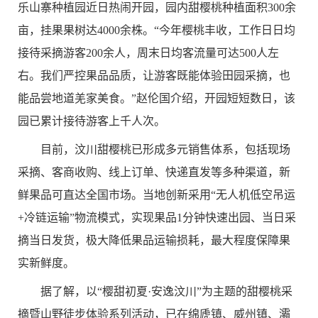
乐山寨种植园近日热闹开园，园内甜樱桃种植面积
300
余
亩，挂果果树达
4000
余株。“今年樱桃丰收，工作日日均
接待采摘游客
200
余人，周末日均客流量可达
500
人左
右。我们严控果品品质，让游客既能体验田园采摘，也
能品尝地道羌家美食。”赵伦国介绍，开园短短数日，该
园已累计接待游客上千人次。
目前，汶川甜樱桃已形成多元销售体系，包括现场
采摘、客商收购、线上订单、快递直发等多种渠道，新
鲜果品可直达全国市场。当地创新采用“无人机低空吊运
+
冷链运输”物流模式，实现果品
1
分钟快速出园、当日采
摘当日发货，极大降低果品运输损耗，最大程度保障果
实新鲜度。
据了解，以“樱甜初夏·安逸汶川”为主题的甜樱桃采
摘暨山野徒步体验系列活动，已
在绵虒镇、
威州镇、灞