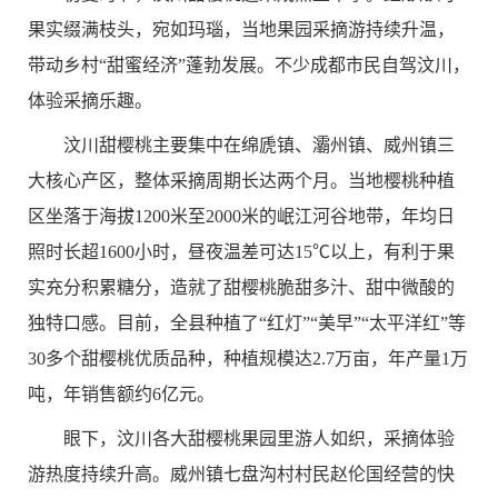
果实缀满枝头，宛如玛瑙，当地果园采摘游持续升温，
带动乡村“甜蜜经济”蓬勃发展。不少成都市民自驾汶川，
体验采摘乐趣。
汶川甜樱桃主要集中在绵虒镇、灞州镇、威州镇三
大核心产区，整体采摘周期长达两个月。当地樱桃种植
区坐落于海拔
1200
米至
2000
米的岷江河谷地带，年均日
照时长超
1600
小时，昼夜温差可达
15
℃以上，有利于果
实充分积累糖分，造就了甜樱桃脆甜多汁、甜中微酸的
独特口感。目前，全县种植了“红灯”“美早”“太平洋红”等
30
多个甜樱桃优质品种，种植规模达
2.7
万亩，年产量
1
万
吨，年销售额约
6
亿元。
眼下，汶川各大甜樱桃果园里游人如织，采摘体验
游热度持续升高。威州镇七盘沟村村民赵伦国经营的快