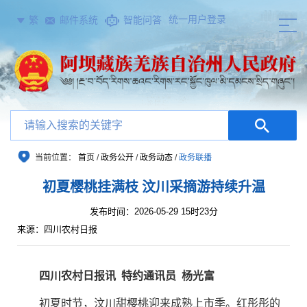
统一用户登录
繁
邮件系统
智能问答
当前位置：
首页
/
政务公开
/
政务动态
/
政务联播
初夏樱桃挂满枝 汶川采摘游持续升温
发布时间：2026-05-29 15时23分
来源：四川农村日报
四川农村日报讯
特约通讯员
杨光富
初夏时节，汶川甜樱桃迎来成熟上市季。红彤彤的