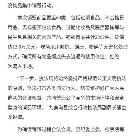
没物品集中销毁行动。
本次销毁
商品
覆盖
69
类，
包括
过期食品、不合格日
用品、无标签预包装食品、过期化妆品及医疗器械等与
民生息息相关的问题产品
，
销毁商品共计
2262
件
，
货值
达
13.6
万余元。现场采用倾倒、碾压、粉碎等无害化处理
方式，确保所有物品彻底失去流通和使用价值，杜绝二
次流入市场。
“下一步，执法局将始终坚持严格规范公正文明执法
的原则，坚决打击各类违法行为，切实维护好广大人民
群众的合法权益，共同营造公平竞争的市场环境和安全
健康的消费环境
。
”九寨沟县综合行政执法局副局长熊金
龙说道。
为确保销毁过程合法合规，县纪委监委、检察院等