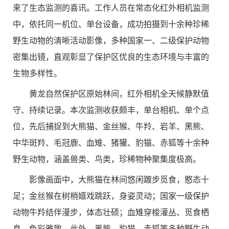
来了生态监测的喜讯。工作人员在常态化红外相机监测
中，依托同一机位、单台设备，成功拍摄到十余种珍稀
野生动物的清晰活动影像，多种国家一、二级保护动物
密集出镜，直观彰显了保护区优良的生态环境与丰富的
生物多样性。
黄龙自然保护区原始林间，红外相机全天候静默值
守、持续记录。本次监测收获颇丰，单台相机、单个点
位，先后捕捉到大熊猫、金丝猴、牛羚、岩羊、黑熊、
中华斑羚、毛冠鹿、血雉、猪獾、豹猫、赤狐等十余种
野生动物，涵盖兽类、鸟类，珍稀物种聚集度极高。
影像画面中，大熊猫在林间悠闲踱步觅食，憨态十
足；金丝猴在树梢嬉戏跳跃，身姿灵动；国家一级保护
动物牛羚结伴漫步，体态壮硕；血雉穿梭灌丛、觅食栖
息，色彩雅致。此外，黑熊、豹猫、赤狐等多种野生动