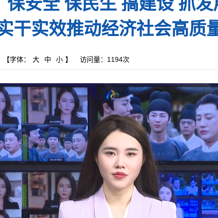
保安全 保民生 搞建设 抓发
实干实效推动经济社会高质
【字体：
大
中
小
】
访问量：
1194次