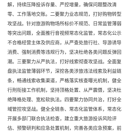
解，持续压降投诉存量、严控增量，确保问题整改清
零、工作落地交账。
二要聚力业态规范，打好购物转型
攻坚战。
针对旅游购物场所标价不规范、日常监管薄弱
等突出问题，全面推行音视频常态化监管，常态化公示
不合格经营主体及供应商，从严查处旅行社、导游诱导
消费、强制消费等违规行为，坚决杜绝各类问题反弹回
潮。
三要聚力从严执法，打好线索彻查攻坚战。
全面复
盘执法监管薄弱环节，深挖各类涉旅违法线索及利益链
条，畅通线索收集渠道，严格落实核查曝光机制，健全
行刑衔接工作机制，坚持顶格处置、从严震慑，坚决杜
绝降格处理、宽松软执法。
四要聚力协同共治，打好全
域管控攻坚战。
健全全链条、常态化监管体系，常态化
开展多部门联合执法检查，建立重大旅游投诉风险评
估、预警研判和应急处置机制，完善各类应急预案，前