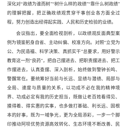
深化对“政绩为谁而树”“树什么样的政绩”“靠什么树政绩”
的理解把握，把正确政绩观贯穿干事创业各方面全过
程，努力创造出经得起实践、人民和历史检验的业绩。
会议指出，要全面检视剖析，以政绩观反面典型案
例为镜鉴躬身自省、主动纠偏、校准方向。对照“立党为
公、为民造福、科学决策、真抓实干”总要求，用好警示
教育这一剂“良药”，把自己摆进去、把职责摆进去、把工
作摆进去，认真查摆、深入剖析，始终做到警钟长鸣、
警醒常在。要统筹好当前与长远、显绩与潜绩、局部与
全局、速度与质量的关系，以功成不必在我的精神境
界、功成必定有我的历史担当，既做让老百姓看得见、
摸得着、得实惠的实事，也多做打基础、利长远、固根
本的好事，既为一域争光，更为全局添彩，一步一个脚
印推动阿坝优势资源高效转化、生态环境不断改善、民